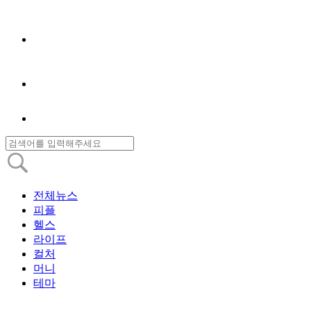
전체뉴스
피플
헬스
라이프
컬처
머니
테마