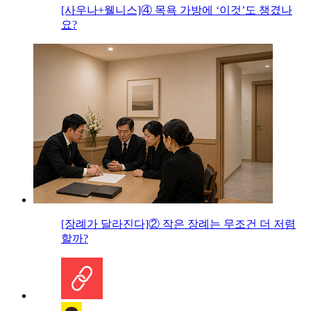
[사우나+웰니스]④ 목욕 가방에 ‘이것’도 챙겼나
요?
[장례가 달라진다]② 작은 장례는 무조건 더 저렴
할까?