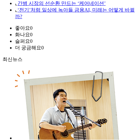
⌞
간병 시장의 선순환 만드는 ‘케어네이션’
⌞
‘전기’처럼 일상에 녹아들 금융AI, 미래는 어떻게 바뀔
까?
좋아요
0
화나요
0
슬퍼요
0
더 궁금해요
0
최신뉴스