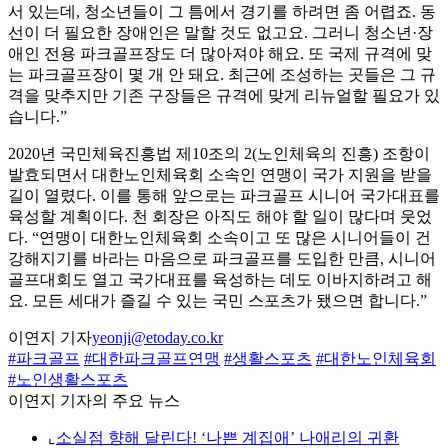
서 있는데, 청소년들이 그 틈에서 경기를 하려면 좀 어렵죠. 동
선이 더 필요한 장애인은 말할 것도 없고요. 그러니 청소년·장
애인 전용 파크골프장도 더 많아져야 해요. 또 국제 규격에 맞
는 파크골프장이 몇 개 안 돼요. 최근에 조성하는 곳들은 그 규
격을 맞추지만 기존 구장들은 규격에 맞게 리뉴얼할 필요가 있
습니다.”
2020년 국민체육진흥법 제10조의 2(노인체육의 진흥) 조항이
발효되면서 대한노인체육회 소속인 연맹이 국가 지원을 받을
길이 열렸다. 이를 통해 앞으로는 파크골프 시니어 국가대표를
육성할 계획이다. 천 회장은 아직도 해야 할 일이 많다며 웃었
다. “연맹이 대한노인체육회 소속이고 또 많은 시니어들이 건
강해지기를 바라는 마음으로 파크골프를 도입한 만큼, 시니어
골프대회도 열고 국가대표를 육성하는 데도 이바지하려고 해
요. 모든 세대가 즐길 수 있는 국민 스포츠가 됐으면 합니다.”
이연지 기자
yeonji@etoday.co.kr
#파크골프
#대한파크골프연맹
#생활스포츠
#대한노인체육회
#노인생활스포츠
이연지 기자의 주요 뉴스
⌞
소실점 향해 달린다! ‘나쁜 계집애’ 나애리의 귀환