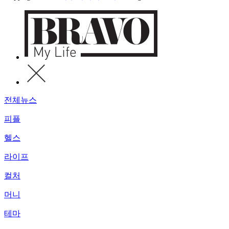
전체뉴스
피플
헬스
라이프
컬처
머니
테마