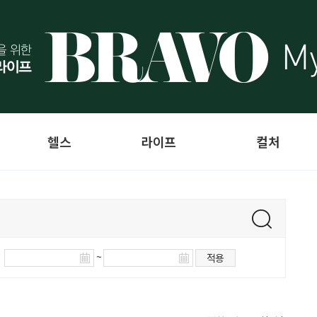
헬스
라이프
컬처
~
적용