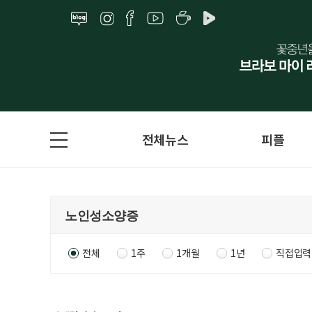
전체뉴스
피플
전체
1주
1개월
1년
직접입력