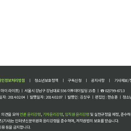
개인정보처리방침
ㅣ
청소년보호정책
ㅣ
구독신청
ㅣ
공지사항
ㅣ
기사제보/
이 라이프) ㅣ 서울시 강남구 강남대로 556 이투데이빌딩 15층 ㅣ ☎ 02)799-6713
 : 2014.02.04 ㅣ 발행일자 : 2014.02.07 ㅣ 발행인 : 김상우 ㅣ 편집인 : 한승훈 ㅣ
 의견을 모아
언론 윤리강령
,
기자윤리강령
,
임직원 윤리강령
및 실천규정을 제정, 준수하
츠(기사)는 인터넷신문위원회 윤리강령을 준수하며, 저작권법의 보호를 받습니다.
 이용 등을 금지합니다.