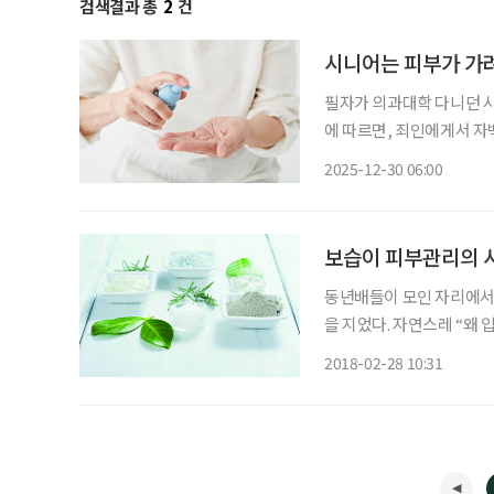
검색결과 총
2
건
시니어는 피부가 가
필자가 의과대학 다니던 시절 피
에 따르면, 죄인에게서 자
부 가려움증이 그만큼 사람
2025-12-30 06:00
양증(搔癢症, Pruritus
보습이 피부관리의 
동년배들이 모인 자리에서
을 지었다. 자연스레 “왜
더라고.” 그렇게 대답하는
2018-02-28 10:31
다고 입원까지 하느냐는 핀