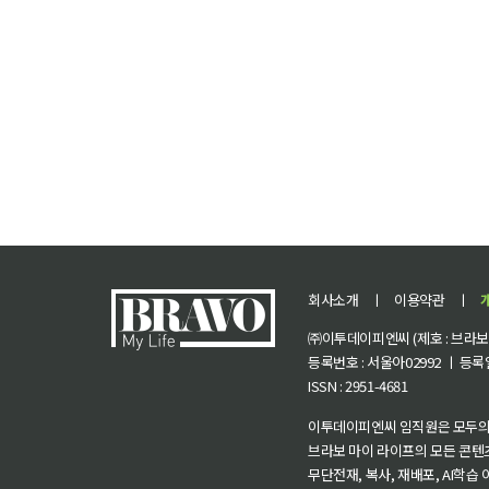
회사소개
ㅣ
이용약관
ㅣ
㈜이투데이피엔씨 (제호 : 브라보 마
등록번호 : 서울아02992 ㅣ 등록일자
ISSN : 2951-4681
이투데이피엔씨 임직원은 모두의
브라보 마이 라이프의 모든 콘텐
무단전재, 복사, 재배포, AI학습