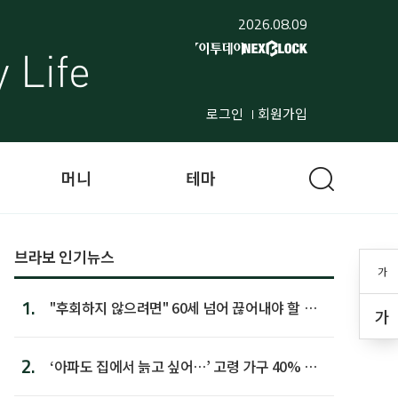
2026.08.09
로그인
회원가입
머니
테마
브라보 인기뉴스
가
1.
"후회하지 않으려면" 60세 넘어 끊어내야 할 사
가
람 1위
2.
‘아파도 집에서 늙고 싶어…’ 고령 가구 40% 노
후 주택이라 어...