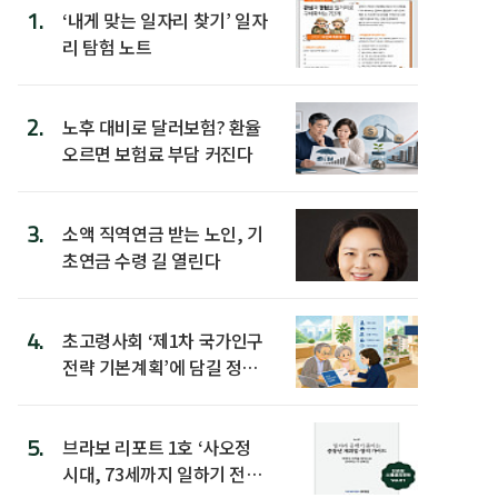
1.
‘내게 맞는 일자리 찾기’ 일자
리 탐험 노트
2.
노후 대비로 달러보험? 환율
오르면 보험료 부담 커진다
3.
소액 직역연금 받는 노인, 기
초연금 수령 길 열린다
4.
초고령사회 ‘제1차 국가인구
전략 기본계획’에 담길 정책
은
5.
브라보 리포트 1호 ‘사오정
시대, 73세까지 일하기 전략’