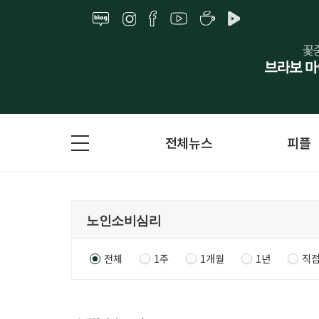
전체뉴스
피플
전체
1주
1개월
1년
직