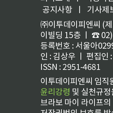
공지사항
ㅣ
기사제
㈜이투데이피엔씨 (제호
이빌딩 15층 ㅣ ☎ 02)
등록번호 : 서울아02992
인 : 김상우 ㅣ 편집인
ISSN : 2951-4681
이투데이피엔씨 임직원
윤리강령
및 실천규정을
브라보 마이 라이프의
저작권법의 보호를 받