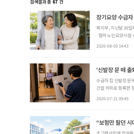
검색결과 총
67
건
장기요양 수급자
복지부, 지난달 30
·협약 노인요양시설 수
원 정부가 병원 이동부터 진료, 약 수령, 귀가까지 전 과정을 지원하는 '장기요양 병원동행 시
2026-08-03 14:43
‘신발장 문 떼 
수급자 집 신발장 문
간을 허위로 등록한 
처분이 적법하다고 판단했다. 서울행정법원 행정5부는 5월 14일 
2026-07-21 09:49
영자가 국민건강보험
“보험만 팔던 시
초고령사회에 접어들면