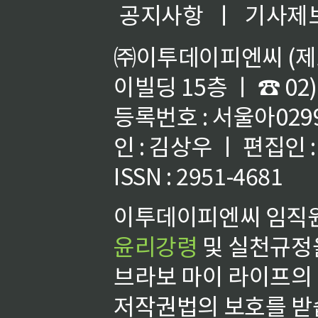
공지사항
ㅣ
기사제
㈜이투데이피엔씨 (제호
이빌딩 15층 ㅣ ☎ 02)
등록번호 : 서울아02992
인 : 김상우 ㅣ 편집인
ISSN : 2951-4681
이투데이피엔씨 임직원
윤리강령
및 실천규정을
브라보 마이 라이프의
저작권법의 보호를 받