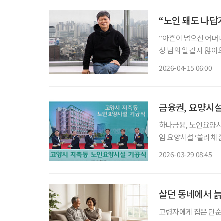
“노인 돼도 나답
“아흔이 넘으신 어머니
상 남의 일 같지 않아
탄탄주택협동조합의 직
2026-04-15 06:00
이 운영하는 상조조합
금융권, 요양시설
하나금융, 노인요양시설 건립 
엄 요양시설 ‘쏠라체 홈 미사’ 개소 금융권이 고령화 시대
로 뛰어들고 있다. 
2026-03-29 08:45
살던 동네에서 늙
고령자에게 집은 단순한