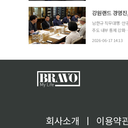
1950년대 일본에서
강원랜드 경영진,
남한규 직무대행·안광복
주도 내부 통제 강화…현장 
현장을 직접 방문해 
2026-06-17 14:13
삐를 쥔다.
회사소개
ㅣ
이용약