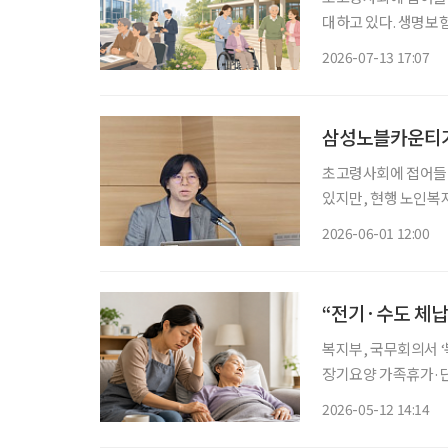
대하고 있다. 생명보
내면서 요양 시장이 새로운 성장
2026-07-13 17:07
명보험회사의 요양사업
삼성노블카운티가
초고령사회에 접어들
있지만, 현행 노인복
는 지적이 나왔다. 윤성은 삼성노블라이프 R&D센터 연구원은 지난달 29일 열린 ‘2026년 한
2026-06-01 12:00
국노년학회 전기학술
“전기·수도 체납
복지부, 국무회의서 
장기요양 가족휴가·단기보호 확대로 돌봄
모·60대 아들·손자)
2026-05-12 14:14
시도하는 일이 발생했