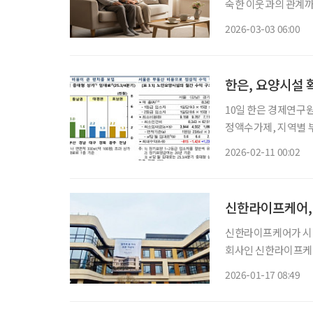
숙한 이웃과의 관계까
선택이 아니라 생존과
2026-03-03 06:00
한은, 요양시설 
10일 한은 경제연구
정액수가제, 지역별 부
용 환산 시 지역 간 수익성 격차 뚜렷” 노인요양시
2026-02-11 00:02
신한라이프케어, 
신한라이프케어가 시니어 사업에 
회사인 신한라이프케어
라체(SOLACE) 홈 미사' 개소
2026-01-17 08:49
를 통해 "쏠라체 홈