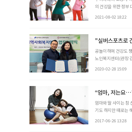
의 건강을 위한 정부 대책이 미흡해 
인구주택총조사 결과’에
2021-08-02 18:22
상 인구 비율이 7%가
"실버스포츠로 
공놀이하며 건강도 챙기고 
노인복지센터(관장 
역 어르신을 위한 실
2020-02-28 15:09
“엄마, 저는요…”
엄마와 딸 사이는 참
기도 하지만 때로는 해
유받기도 한다. 딸이
2017-06-26 13:28
는 딸. 과연 세대 차