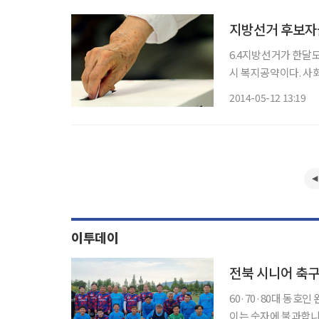
지방선거 후보자들
6.4지방선거가 한달도 채 안 남았다. 여느 선거와 마
시 복지공약이다. 사
은 속고 또 속으면서도 복지에
2014-05-12 13:19
인 공약 남발을 부추
이투데이
전북 시니어 축구
60·70·80대 동호
이는 숫자에 불과합니