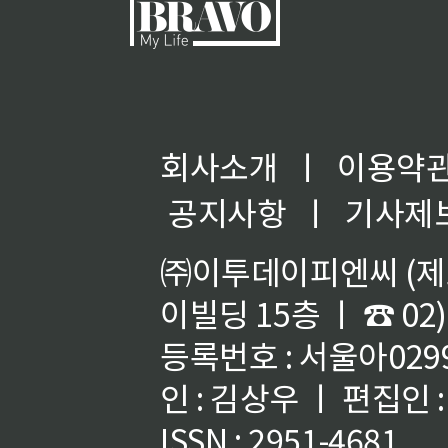
회사소개
ㅣ
이용약
공지사항
ㅣ
기사제
㈜이투데이피엔씨 (제호
이빌딩 15층 ㅣ ☎ 02)
등록번호 : 서울아02992
인 : 김상우 ㅣ 편집인
ISSN : 2951-4681