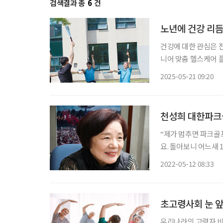
검색결과 총
6
건
노년에 건강 리듬
건강에 대한 관심은 
니어 맞춤 헬스케어 
다. 노년기에도 생기 있고 활기찬 삶을 유지할 수 있도록 돕겠다는 의지를 담은 리브라이블리
2025-05-21 09:20
(Live Lively)
천성희 대한파크골
“제가 멈추면 파크골
요. 돌아보니 어느새 18년이 흘렀네요.” 파크골
인프라 보급 노력이 
2022-05-12 08:33
따라 일본으로 건너가
초고령사회 눈 앞
우리나라의 고령자 비