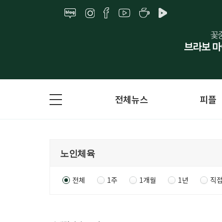
전체뉴스
피플
전체
1주
1개월
1년
직