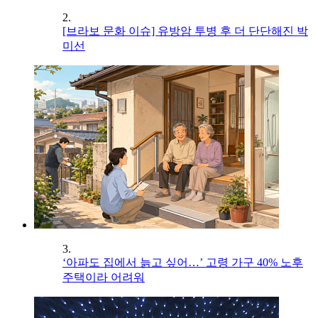
2.
[브라보 문화 이슈] 유방암 투병 후 더 단단해진 박
미선
3.
‘아파도 집에서 늙고 싶어…’ 고령 가구 40% 노후
주택이라 어려워