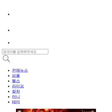
전체뉴스
피플
헬스
라이프
컬처
머니
테마