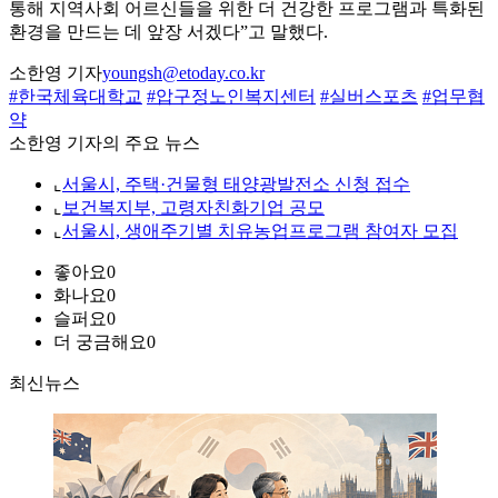
통해 지역사회 어르신들을 위한 더 건강한 프로그램과 특화된
환경을 만드는 데 앞장 서겠다”고 말했다.
소한영 기자
youngsh@etoday.co.kr
#한국체육대학교
#압구정노인복지센터
#실버스포츠
#업무협
약
소한영 기자의 주요 뉴스
⌞
서울시, 주택·건물형 태양광발전소 신청 접수
⌞
보건복지부, 고령자친화기업 공모
⌞
서울시, 생애주기별 치유농업프로그램 참여자 모집
좋아요
0
화나요
0
슬퍼요
0
더 궁금해요
0
최신뉴스