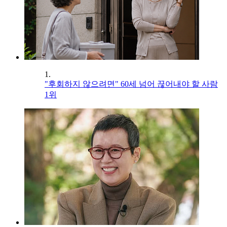
1.
"후회하지 않으려면" 60세 넘어 끊어내야 할 사람
1위