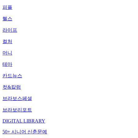
피플
헬스
라이프
컬처
머니
테마
카드뉴스
컷&칼럼
브라보스페셜
브라보리포트
DIGITAL LIBRARY
50+ 시니어 신춘문예