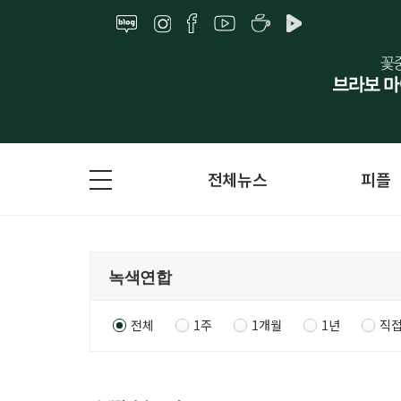
전체뉴스
피플
전체
1주
1개월
1년
직