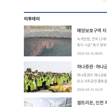
이투데이
해양보호구역 지정
녹색연합, 전국 13
축이 시급" 촉구 정부가 해양보호구역 지정 확대에 힘을 쏟고 있지만 정작 현장 관리와 제도
정비는 뒷전이라는 지적이 제기됐다. 녹색연합은 31
2026-05-31 09:05
까지 전국 주요 해양
하나증권·하나금
하나증권이 하나금융티
로깅 사회공헌 활동을 진행했다. 21일 하나증권에 따르면 이
경영을 실천하고 일상
2026-04-21 10:19
셀트리온, 인천 