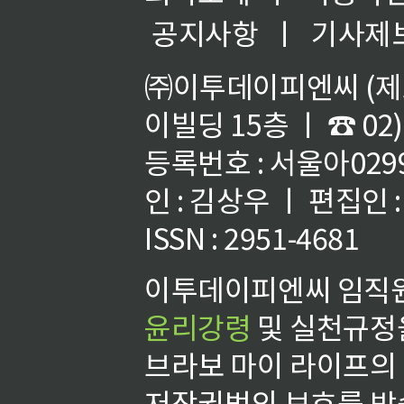
공지사항
ㅣ
기사제
㈜이투데이피엔씨 (제호
이빌딩 15층 ㅣ ☎ 02)
등록번호 : 서울아02992
인 : 김상우 ㅣ 편집인
ISSN : 2951-4681
이투데이피엔씨 임직원
윤리강령
및 실천규정을
브라보 마이 라이프의
저작권법의 보호를 받