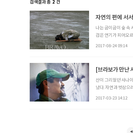
검색결과 총
2
건
자연의 편에 서
나는 굽이굽이 숲 속
검은 연기가 피어오르는
이라 생각할 테지만 
2017-08-24 09:14
로 방학 때가 되면 찾
산이 그리웠던 사나이
났다. 자연과 벗삼으러
통을 조여 왔다. 올무
2017-03-23 14:12
아가 세상에 알렸다.