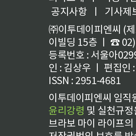
공지사항
ㅣ
기사제
㈜이투데이피엔씨 (제호
이빌딩 15층 ㅣ ☎ 02)
등록번호 : 서울아02992
인 : 김상우 ㅣ 편집인
ISSN : 2951-4681
이투데이피엔씨 임직원
윤리강령
및 실천규정을
브라보 마이 라이프의
저작권법의 보호를 받