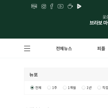
전체뉴스
피플
전체
1주
1개월
1년
직