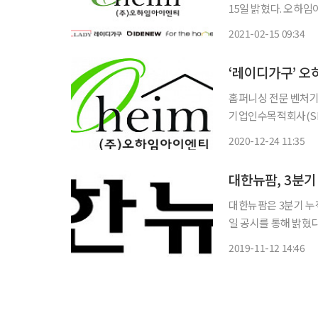
15일 밝혔다. 오하임아이엔티는 지난해 개별 기준 매출액이 278억558만 원, 영업이익이 41
억511만 원을 각각 기록했
2021-02-15 09:34
순이익은 7억 원을 
‘레이디가구’ 오
홈퍼니싱 전문 벤처기업 오하
기업인수목적회사(SPA
아이엔티는 2010년 
2020-12-24 11:35
브랜드 가구회사로 전
대한뉴팜, 3분기
대한뉴팜은 3분기 누적
일 공시를 통해 밝혔다. 영업이익은 전사적으로 원가절감 및 효율적, 체계적 비용관리 
과에 힘입어 9% 증가한 161
2019-11-12 14:46
물용의약품사업, 해외