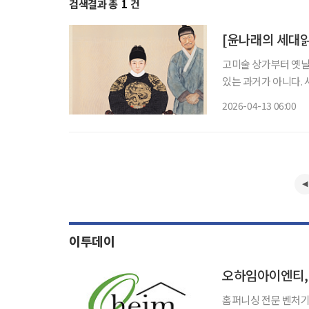
검색결과 총
1
건
[윤나래의 세대읽
고미술 상가부터 옛날
있는 과거가 아니다. 
를 오가는 젊은이들이
2026-04-13 06:00
는 물건 앞에서 한참
이투데이
오하임아이엔티, 
홈퍼니싱 전문 벤처기