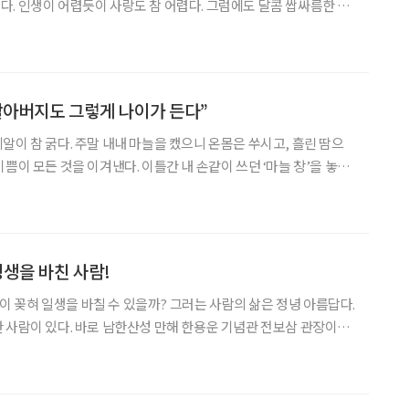
. 인생이 어렵듯이 사랑도 참 어렵다. 그럼에도 달콤 쌉싸름한 그
 않은
당신은 사랑에 준비된 사람이다. ‘브라보 마이 러브’
할아버지도 그렇게 나이가 든다”
알이 참 굵다. 주말 내내 마늘을 캤으니 온몸은 쑤시고, 흘린 땀으
쁨이 모든 것을 이겨낸다. 이틀간 내 손같이 쓰던 ‘마늘 창’을 놓으
전하다. ‘마늘 창’이란 모종삽보다 조금 큰 손잡이에 쇠스랑보다는
개 달린 농기구다. 꼭 50년 전 이즈음, 마흔이
평생을 바친 사람!
l)이 꽂혀 일생을 바칠 수 있을까? 그러는 사람의 삶은 정녕 아름답다.
 사람이 있다. 바로 남한산성 만해 한용운 기념관 전보삼 관장이다.
에 그토록 매료된 걸까? 그 궁금함을 풀기 위해 인터뷰를 요청했다.
은 건 실로 오래만이다. 가까이 살면서도