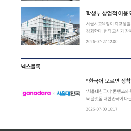
동시에 지역 사립대 우수 
이다
학생부 상업적 이용
서울시교육청이 학교생활기
강화한다. 현직 교사가 참
보 서비스를 확대해 사교
2026-07-27 12:00
다. 서울시교육청 교육연구정보원은 27일 2027학년도 대입 수시모집을 앞두고 수험생과 학
부
넥스블록
‘서울대한국어’ 콘텐츠와 
육 플랫폼 대한민국이 다문화 국가의 문턱을 넘어섰다. 법무부에 따르면 지난해 말 기준 국내
체류외국인은 278만3247
2026-07-09 16:17
국인 유학생은 30만8838