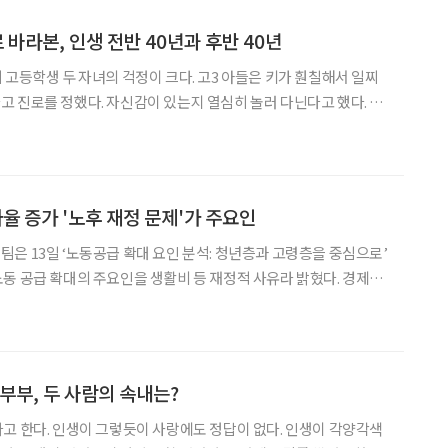
 바라본, 인생 전반 40년과 후반 40년
 고등학생 두 자녀의 걱정이 크다. 고3 아들은 키가 훤칠해서 일찌
 진로를 정했다. 자신감이 있는지 열심히 놀러 다닌다고 했다. 반
게 없다며 늘 시무룩하며 공부에 열심인데 성적 스트레스가 이만저만
지만 가끔 공부도 지치고, 장래 희망도 없고, 자기 적
 증가 '노후 재정 문제'가 주요인
은 13일 ‘노동공급 확대 요인 분석: 청년층과 고령층을 중심으로’
 공급 확대의 주요인을 생활비 등 재정적 사유라 밝혔다. 경제활
승에 대해 분석한 결과, 인구구조 변화는 경활률 하락요인으로 작
의 활발한 경제활동 참여는 경활률 상승요인으로 작용
부부, 두 사람의 속내는?
고 한다. 인생이 그렇듯이 사랑에도 정답이 없다. 인생이 각양각색