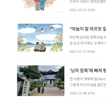
이듯이 사랑도 천차만별이다
유혹을 포기할 수 없으니…. 한 번도 상처받지 않은 것처럼 사랑하고, 한 번도 사랑하지
2021-10-21 13:49
것처럼 헤어질 수 있다면 
“마늘이 잘 마르듯 
마당에 널어둔 육쪽마늘 씨
로 눈은 따가워도 수확의 기
니 가뿐하면서도 무언가 허
2021-01-27 09:46
작은 창살이 두 개 혹은 세 
‘님의 침묵’에 빠져 
한 사람의 생애에 필(fee
그렇게 자신의 삶을 올인한
그는 어떻게 한 사람의 삶
2020-10-08 10:45
가을이 오는 남한산성을 찾