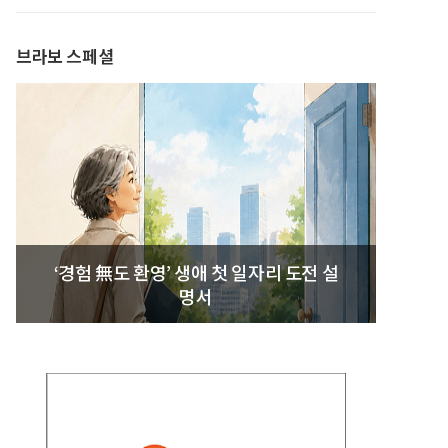
발간
브라보 스페셜
‘경험 無도 환영’ 생애 첫 일자리 도전 설
명서