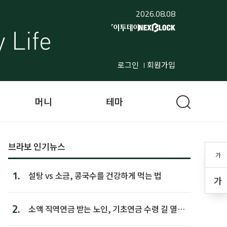
2026.08.08
로그인
회원가입
머니
테마
브라보 인기뉴스
가
1.
설탕 vs 소금, 콩국수를 건강하게 먹는 법
가
2.
소액 직역연금 받는 노인, 기초연금 수령 길 열린
다