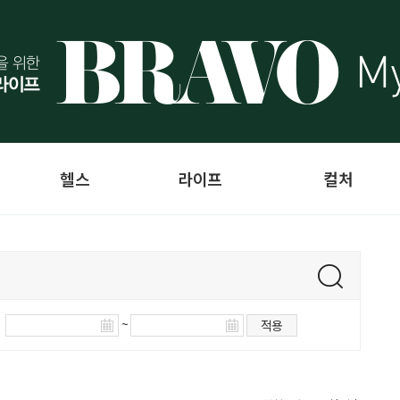
헬스
라이프
컬처
~
적용