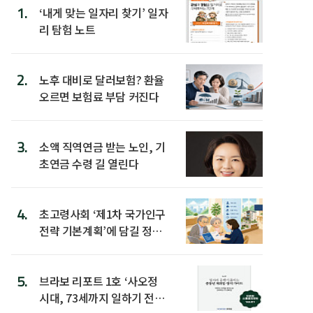
1.
‘내게 맞는 일자리 찾기’ 일자
리 탐험 노트
2.
노후 대비로 달러보험? 환율
오르면 보험료 부담 커진다
3.
소액 직역연금 받는 노인, 기
초연금 수령 길 열린다
4.
초고령사회 ‘제1차 국가인구
전략 기본계획’에 담길 정책
은
5.
브라보 리포트 1호 ‘사오정
시대, 73세까지 일하기 전략’