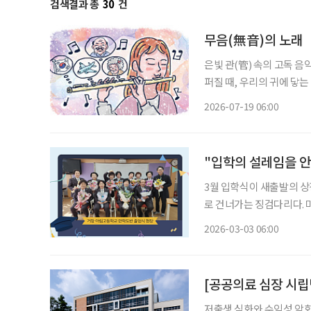
검색결과 총
30
건
무음(無音)의 노래
은빛 관(管) 속의 고독 음
퍼질 때, 우리의 귀에 닿
따라붙는 것을 말한다. 차갑
2026-07-19 06:00
이를 부드럽게 감싸안는 
"입학의 설레임을 안
3월 입학식이 새출발의 상
로 건너가는 징검다리다. 
작’을 준비한다. 거창 아
2026-03-03 06:00
저출생 심화와 수익성 악화