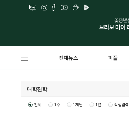
전체뉴스
피플
전체
1주
1개월
1년
직접입력