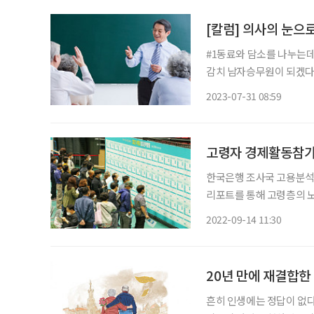
[칼럼] 의사의 눈으로
#1동료와 담소를 나누는데
감치 남자승무원이 되겠다고
면 고1 딸은 하고 싶은 
2023-07-31 08:59
이 아니라고 한다. 농담이겠
고령자 경제활동참가율
한국은행 조사국 고용분석팀
리포트를 통해 고령층의 노동
동참가율(이하 경활률) 상
2022-09-14 11:30
용한 반면 청년층과 고령
20년 만에 재결합한 
흔히 인생에는 정답이 없다