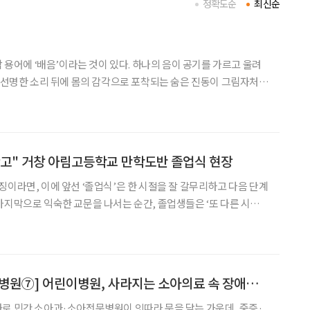
정확도순
최신순
악 용어에 ‘배음’이라는 것이 있다. 하나의 음이 공기를 가르고 울려
는 선명한 소리 뒤에 몸의 감각으로 포착되는 숨은 진동이 그림자처럼
고 견고한 금속의 골격 같은 ‘겉소리’가 있다면, 배음은 그 뼈대 사
온기이자 체온이다. 연주가 물리적으로 멈춘
고" 거창 아림고등학교 만학도반 졸업식 현장
징이라면, 이에 앞선 ‘졸업식’은 한 시절을 잘 갈무리하고 다음 단계
마지막으로 익숙한 교문을 나서는 순간, 졸업생들은 ‘또 다른 시
림고등학교에서 열린 만학도반 졸업식도 그러했다. 평균 연령 일흔을
훌쩍 넘긴 졸업생들은 빛나는 졸업장을 품고 새로운 출발선 앞에 섰다. 졸
[공공의료 심장 시립병원⑦] 어린이병원, 사라지는 소아의료 속 장애아동 의료 ‘최후 보루’
로 민간 소아과·소아전문병원이 잇따라 문을 닫는 가운데, 중증·