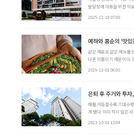
발달장애 아동을 위한 의
고 있다. 서울특별시 어
2025-12-18 07:00
는 소아의료 체계 속에서 
르는
예하와 홍순의 ‘맛있
같은 재료로 같은 메뉴를 
다른 이름이기 때문이다. 
처한 손녀가 있다. 그는 
2025-12-02 06:00
되새기며 인생을 사는 지혜
은퇴 후 주거와 투자
해를 거듭할수록 기대수명이
게 됐다. 이미 적지 않은
하고 있다. 기왕 살 집,
2023-10-01 13:04
야 할까? 이동현 하나은행