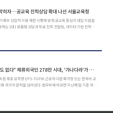
학생에 대한 장학 지원도 강화해 지역대학 경쟁력을 높인다는 구상
 막히자…공교육 진학상담 확대 나선 서울교육청
록부 상업적 이용 제한 시행에 맞춰 공교육 중심의 대입 지원을
여하는 1대1 맞춤형 상담과 무료 진학 컨설팅, 데이터 기반 진학정
육 의존도를 낮추고 수험생과 학부모의 불안감을 해소한다는 계획이
“한국어 모르면 정착도 없다” 체류외국인 278만 시대, ‘가나다라’가 던진 승부수
독점 제휴 유학생∙EPS-TOPIK 근로자∙다문화가정 잇는 한국어 교
명으로 역대 최다를 기록했다. 전체 인구의 5%를 웃도는 수치다. 외
명으로 1년 새 17.1% 급증했고, 취업자격