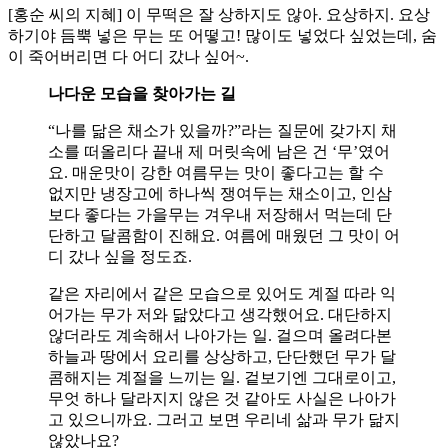
[홍순 씨의 지혜] 이 무떡은 잘 상하지도 않아. 요상하지. 요상
하기야 듬뿍 넣은 무는 또 어떻고! 많이도 넣었다 싶었는데, 숨
이 죽어버리면 다 어디 갔나 싶어~.
나다운 모습을 찾아가는 길
“나를 닮은 채소가 있을까?”라는 질문에 갖가지 채
소를 떠올리다 끝내 제 머릿속에 남은 건 ‘무’였어
요. 매운맛이 강한 여름무는 맛이 좋다고는 할 수
없지만 냉장고에 하나씩 쟁여두는 채소이고, 인삼
보다 좋다는 가을무는 겨우내 저장해서 먹는데 단
단하고 달콤함이 진해요. 여름에 매웠던 그 맛이 어
디 갔나 싶을 정도죠.
같은 자리에서 같은 모습으로 있어도 계절 따라 익
어가는 무가 저와 닮았다고 생각했어요. 대단하지
않더라도 계속해서 나아가는 일. 걸으며 올려다본
하늘과 땅에서 요리를 상상하고, 단단했던 무가 달
콤해지는 계절을 느끼는 일. 겉보기엔 그대로이고,
무엇 하나 달라지지 않은 것 같아도 사실은 나아가
고 있으니까요. 그러고 보면 우리네 삶과 무가 닮지
않았나요?