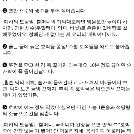
➋ 연한 채수와 생수를 부어 섞어줍니다.
[예하의 도움말] 할머니의 기억대로라면 맹물로만 끓여야 하
지만, 연한 채수(무말랭이, 양파, 버섯)로 은은한 밑바탕을 칠
해주었어요. 정해진 게 없다는 게 요리의 매력이니까요.
➌ 끓는 물에 늙은 호박을 퐁당! 주황 보석들을 와르르 쏟아줍
니다.
➍ 뚜껑을 닫고 한 김 폭 끓이면 되는데요. 10분 정도 끓이면 숟
가락이 푹 들어간답니다.
[홍순 씨의 지혜] 숟가락 들어간다고 다 으깨지 마. 끓이다 보
면, 먹다 보면 금방 으깨져. 추억 속 호박국은 먹으면서 으깨는
재미가 있었거든.
➎ 호박이 어느 정도 익었다 싶으면 다진 마늘 1큰술과 적당량
의 소금으로 간을 맞춥니다.
[예하의 도움말] “할머니, 국이니까 간장을 쓰면 안 돼?” “호박
죽에 간장 넣는 거 봤어? 안 어울리자네. 음식마다 어울리는 짝