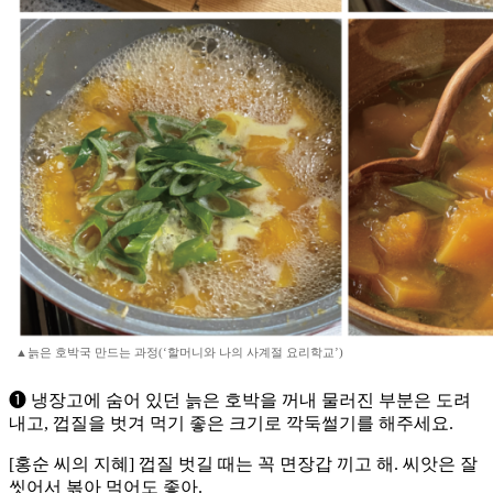
▲늙은 호박국 만드는 과정(‘할머니와 나의 사계절 요리학교’)
➊ 냉장고에 숨어 있던 늙은 호박을 꺼내 물러진 부분은 도려
내고, 껍질을 벗겨 먹기 좋은 크기로 깍둑썰기를 해주세요.
[홍순 씨의 지혜] 껍질 벗길 때는 꼭 면장갑 끼고 해. 씨앗은 잘
씻어서 볶아 먹어도 좋아.