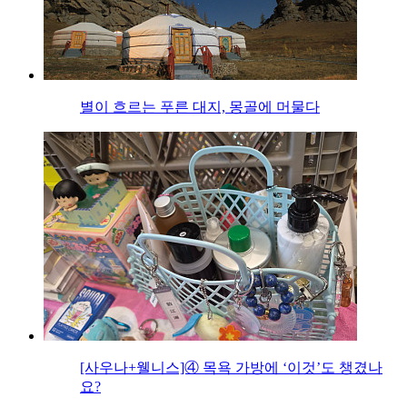
별이 흐르는 푸른 대지, 몽골에 머물다
[사우나+웰니스]④ 목욕 가방에 ‘이것’도 챙겼나
요?