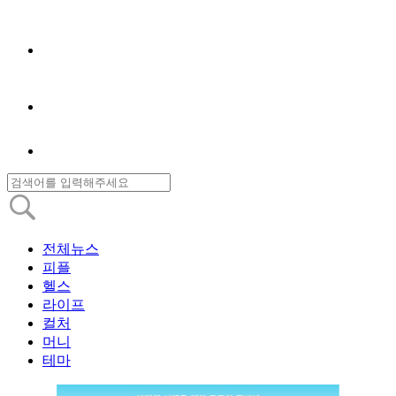
전체뉴스
피플
헬스
라이프
컬처
머니
테마