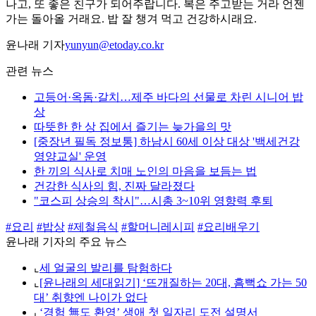
나고, 또 좋은 친구가 되어주랍니다. 복은 주고받는 거라 언젠
가는 돌아올 거래요. 밥 잘 챙겨 먹고 건강하시래요.
윤나래 기자
yunyun@etoday.co.kr
관련 뉴스
고등어·옥돔·갈치…제주 바다의 선물로 차린 시니어 밥
상
따뜻한 한 상 집에서 즐기는 늦가을의 맛
[중장년 필독 정보통] 하남시 60세 이상 대상 '백세건강
영양교실' 운영
한 끼의 식사로 치매 노인의 마음을 보듬는 법
건강한 식사의 힘, 진짜 달라졌다
"코스피 상승의 착시"…시총 3~10위 영향력 후퇴
#요리
#밥상
#제철음식
#할머니레시피
#요리배우기
윤나래 기자의 주요 뉴스
⌞
세 얼굴의 발리를 탐험하다
⌞
[윤나래의 세대읽기] ‘뜨개질하는 20대, 흠뻑쇼 가는 50
대’ 취향엔 나이가 없다
⌞
‘경험 無도 환영’ 생애 첫 일자리 도전 설명서