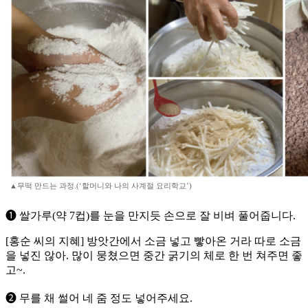
▲무떡 만드는 과정.(‘할머니와 나의 사계절 요리학교’)
➊ 쌀가루(약 7컵)를 눈을 만지듯 손으로 잘 비벼 풀어줍니다.
[홍순 씨의 지혜] 방앗간에서 소금 넣고 빻아온 거라 따로 소금
을 넣진 않아. 많이 뭉쳤으면 중간 굵기의 체로 한 번 쳐주면 좋
고~.
➋ 무를 채 썰어 네 줌 정도 넣어주세요.