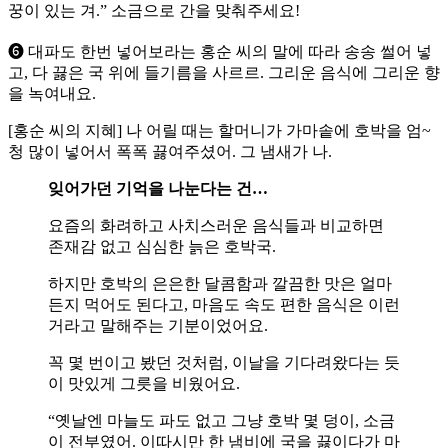
꿍이 있는 겨.” 소금으로 간을 맞춰주세요!
➏ 대파도 한번 넣어보라는 홍순 씨의 말에 따라 송송 썰어 넣
고, 다 끓은 국 위에 들기름을 사르르. 그리운 음식에 그리운 향
을 녹여내요.
[홍순 씨의 지혜] 나 어릴 때는 할머니가 가마솥에 호박을 엄~
청 많이 넣어서 폭폭 끓여주셨어. 그 냄새가 나.
잊어가던 기억을 나눈다는 건…
요즘의 화려하고 사치스러운 음식들과 비교하면
존재감 없고 심심한 늙은 호박국.
하지만 호박의 은은한 달콤함과 깔끔한 맛은 얼마
든지 먹어도 된다고, 마음도 속도 편한 음식은 이런
거라고 말해주는 기분이었어요.
꼭 몇 번이고 봤던 것처럼, 이날을 기다려왔다는 듯
이 맛있게 그릇을 비웠어요.
“옛날엔 마늘도 파도 없고 그냥 호박 몇 덩이, 소금
이 전부였어. 이따시만 한 냄비에 국을 끓이다가 마