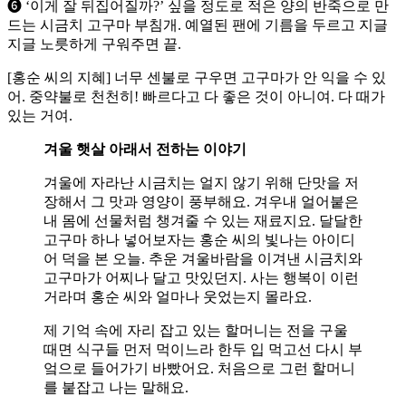
➏ ‘이게 잘 뒤집어질까?’ 싶을 정도로 적은 양의 반죽으로 만
드는 시금치 고구마 부침개. 예열된 팬에 기름을 두르고 지글
지글 노릇하게 구워주면 끝.
[홍순 씨의 지혜] 너무 센불로 구우면 고구마가 안 익을 수 있
어. 중약불로 천천히! 빠르다고 다 좋은 것이 아니여. 다 때가
있는 거여.
겨울 햇살 아래서 전하는 이야기
겨울에 자라난 시금치는 얼지 않기 위해 단맛을 저
장해서 그 맛과 영양이 풍부해요. 겨우내 얼어붙은
내 몸에 선물처럼 챙겨줄 수 있는 재료지요. 달달한
고구마 하나 넣어보자는 홍순 씨의 빛나는 아이디
어 덕을 본 오늘. 추운 겨울바람을 이겨낸 시금치와
고구마가 어찌나 달고 맛있던지. 사는 행복이 이런
거라며 홍순 씨와 얼마나 웃었는지 몰라요.
제 기억 속에 자리 잡고 있는 할머니는 전을 구울
때면 식구들 먼저 먹이느라 한두 입 먹고선 다시 부
엌으로 들어가기 바빴어요. 처음으로 그런 할머니
를 붙잡고 나는 말해요.