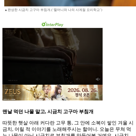
▲완성한 시금치 고구마 부침개.(‘할머니와 나의 사계절 요리학교’)
맨날 먹던 나물 말고, 시금치 고구마 부침개
따뜻한 햇살 아래 커다란 고무 통, 그 안에 소복이 쌓인 겨울 시
금치, 어릴 적 이야기를 노래해주시는 할머니. 오늘은 무쳐 먹
는 나물이 아닌 시금치로 부침개를 만들어볼 거예요. 시금치