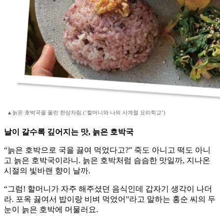
▲늙은 호박국을 올린 한상차림.(‘할머니와 나의 사계절 요리학교’)
날이 갈수록 깊어지는 맛, 늙은 호박국
“늙은 호박으로 국을 끓여 먹었다고?” 죽도 아니고 떡도 아니
고 늙은 호박국이라니. 늙은 호박처럼 슴슴한 맛일까, 지나온
시절의 빛바랜 향이 날까.
“그럼! 할머니가 자주 해주셨던 음식인데 갑자기 생각이 나더
라. 포옥 끓여서 밥이랑 비벼 먹었어”라고 말하는 홍순 씨의 두
눈이 늙은 호박에 머물러요.