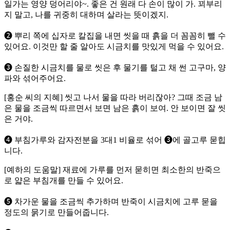
일가는 영양 덩어리야~. 좋은 건 원래 다 손이 많이 가. 꾀부리
지 말고, 나를 귀중히 대하며 살라는 뜻이겠지.
➋ 뿌리 쪽에 십자로 칼집을 내면 씻을 때 흙을 더 꼼꼼히 뺄 수
있어요. 이것만 할 줄 알아도 시금치를 맛있게 먹을 수 있어요.
➌ 손질한 시금치를 물로 씻은 후 물기를 털고 채 썬 고구마, 양
파와 섞어주어요.
[홍순 씨의 지혜] 씻고 나서 물을 따라 버리잖아? 그때 조금 남
은 물을 조금씩 따르면서 보면 남은 흙이 보여. 안 보이면 잘 씻
은 거야.
➍ 부침가루와 감자전분을 3대1 비율로 섞어 ➌에 골고루 묻힙
니다.
[예하의 도움말] 재료에 가루를 먼저 묻히면 최소한의 반죽으
로 얇은 부침개를 만들 수 있어요.
➎ 차가운 물을 조금씩 추가하며 반죽이 시금치에 고루 묻을
정도의 묽기로 만들어줍니다.