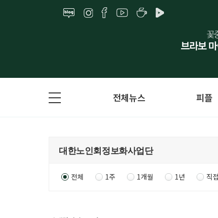
전체뉴스
피플
전체
1주
1개월
1년
직