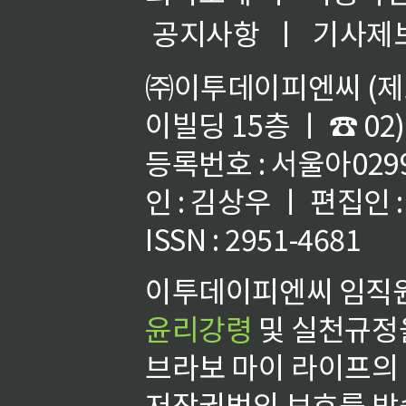
공지사항
ㅣ
기사제
㈜이투데이피엔씨 (제호
이빌딩 15층 ㅣ ☎ 02)
등록번호 : 서울아02992
인 : 김상우 ㅣ 편집인
ISSN : 2951-4681
이투데이피엔씨 임직원
윤리강령
및 실천규정을
브라보 마이 라이프의
저작권법의 보호를 받