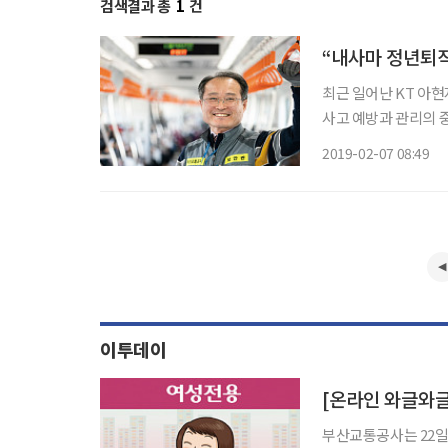
검색결과 총
1
건
“내사마 정년퇴직
최근 일어난 KT 아현
사고 예방과 관리의 
의 소중함도 일깨워줬다
2019-02-07 08:49
주는 도시철도는 우리
이투데이
부산교통공사는 22일