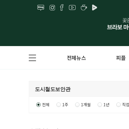
전체뉴스
피플
전체
1주
1개월
1년
직