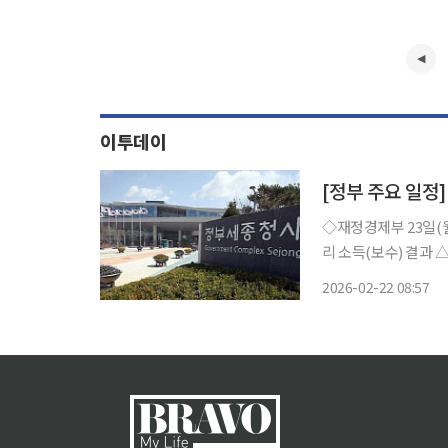
이투데이
[정부 주요 일정]
◇재정경제부 23일(월) △경제부총리 10:00 재경위 전체회의(국회) △2024년 임금근로일자
리 소득(보수) 결과 △국가데이터 민관협의체 출범(kick-off) 현장밀착형 소통으로 수요자
중심 정책 설계 24일(화) △경제부총리 10:00 국무회의(청와대), 14:00 대미투자특위 전체회
2026-02-22 08:57
의(국회) △2