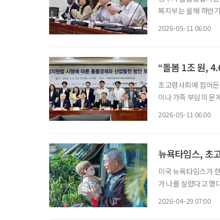
복지부는 올해 하반기 
어르신 건강관리, 정
2026-05-11 06:00
랫폼 사업을 추진하겠
“돌봄 1조 원, 
초고령사회에 접어든 
이나 가족 부담의 문제
로 봐야 한다는 주장
2026-05-11 06:00
인가를 넘어, 돌봄을
뉴욕타임스, 초고
미국 뉴욕타임스가 한국의 인공
가 나를 살렸다고 했
지방자치단체와 의료 
2026-04-29 07:00