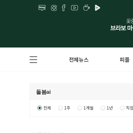
전체뉴스
피플
전체
1주
1개월
1년
직