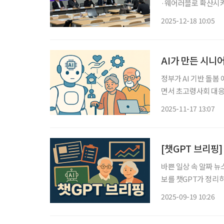
·웨어러블로 확산시켜야 초고령사회에서 ‘인공’지능의 역할로 ‘인간’다움 지
돌봄의 핵심인 ‘주거지에서
2025-12-18 10:05
반 건강·돌봄 생태계
AI가 만든 시니
정부가 AI 기반 돌봄
면서 초고령사회 대응
이 활용되면서 '시니어 친
2025-11-17 13:07
[챗GPT 브리핑]
바쁜 일상 속 알짜 뉴
보를 챗GPT가 정리하고 편집국
대…도시·주거환경정비
2025-09-19 10:26
강남·잠실까지 재개발