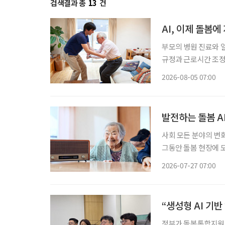
검색결과 총
13
건
AI, 이제 돌봄
부모의 병원 진료와 
규정과 근로시간 조정
상담을 넘어 기업이 조
2026-08-05 07:00
본 고령친화기술 기업
발전하는 돌봄 AI
사회 모든 분야의 변
그동안 돌봄 현장에 
으로 확인하는 ‘감시형
2026-07-27 07:00
고령자의 기억과 정서
“생성형 AI 기반
정부가 돌봄통합지원법