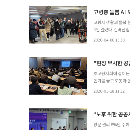
고령층 돌봄 AI 
고령자 생활과 돌봄 
3일 열렸다. 실버산업
버에서 열린 국제제론테
2026-04-06 13:30
상용 회장은 개회사에
"현장 무시한 공
초고령사회에 접어든 
인가를 놓고 로봇과 
열린 ‘2026 로봇미
2026-03-18 11:32
로봇 기술이 노년의 삶
“노후 위한 공공
방문 관리 8%만 수혜,