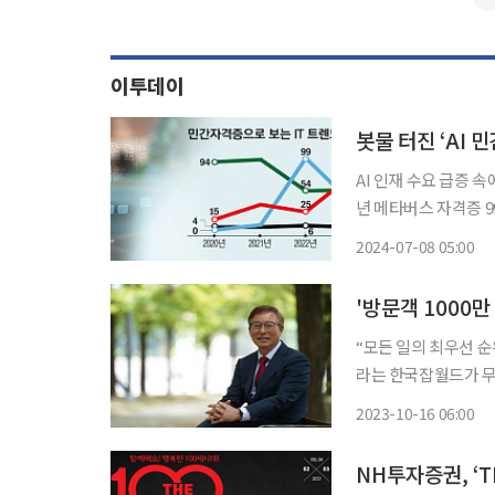
이투데이
봇물 터진 ‘AI 
AI 인재 수요 급증 
년 메타버스 자격증 99
과 국내에 인공지능(AI) 관련 민간 자격증이 284건에 달하는 것으로 조사됐다. AI 분야에서 인
2024-07-08 05:00
력 수요가 높아지면서
“모든 일의 최우선 순
라는 한국잡월드가 무
습니다” 한국잡월드 사령탑을 맡은 지 2개월 반 된 이병균 이사장은 분주한 하루를 보내고 있
2023-10-16 06:00
다. 국내 최대 직업
NH투자증권, ‘T