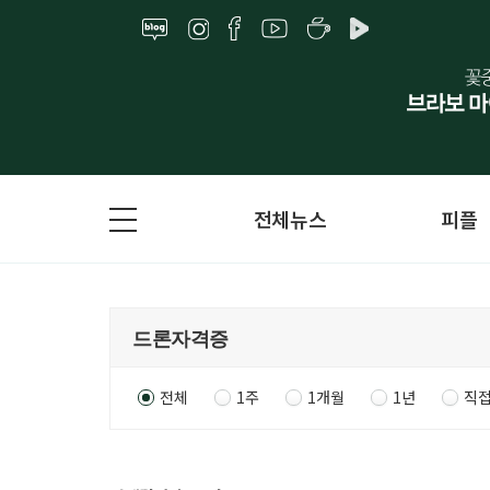
전체뉴스
피플
전체
1주
1개월
1년
직