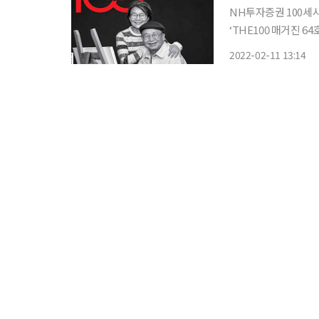
NH투자증권 100세
‘THE100 매거진 64호(2월호)
벌 80대 스타 부부 이찬재ㆍ안
2022-02-11 13:14
잇는 전국 데크길 5