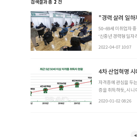
검색결과 총
2
건
"경력 살려 일하
50~69세 미취업자
‘신중년 경력형 일자리
년 12월까지이며, 근무
2022-04-07 10:07
노동부는 ‘22년 신중
4차 산업혁명 시
자격증에 관심을 두는
증을 취득하듯, 시니
한 자격증 취득은 시간,
2020-01-02 08:26
관심 있는 자격증 정