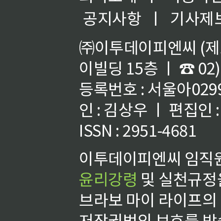
공지사항
ㅣ
기사제
㈜이투데이피엔씨 (제호
이빌딩 15층 ㅣ ☎ 02)
등록번호 : 서울아02992
인 : 김상우 ㅣ 편집인
ISSN : 2951-4681
이투데이피엔씨 임직원
윤리강령
및 실천규정을
브라보 마이 라이프의
저작권법의 보호를 받