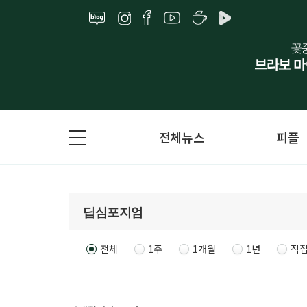
전체뉴스
피플
전체
1주
1개월
1년
직