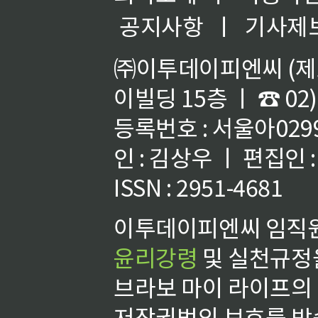
공지사항
ㅣ
기사제
㈜이투데이피엔씨 (제호
이빌딩 15층 ㅣ ☎ 02)
등록번호 : 서울아02992
인 : 김상우 ㅣ 편집인
ISSN : 2951-4681
이투데이피엔씨 임직원
윤리강령
및 실천규정을
브라보 마이 라이프의
저작권법의 보호를 받