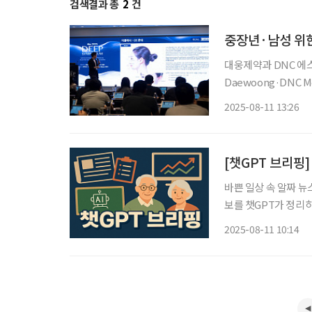
검색결과 총
2
건
중장년·남성 위
대웅제약과 DNC 에스
Daewoong·DNC Me
위한 맞춤형 복합시술 전략을 공개했다. 딥 심포
2025-08-11 13:26
전문 교육 프로그램으
[챗GPT 브리핑]
바쁜 일상 속 알짜 뉴
보를 챗GPT가 정리하고 편집국
명 돌파…여성 노인 
2025-08-11 10:14
등록자가 9일 기준 30