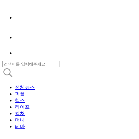
전체뉴스
피플
헬스
라이프
컬처
머니
테마