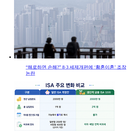
“해로하면 손해?” 8·3 세제개편에 ‘황혼이혼’ 조장
논란