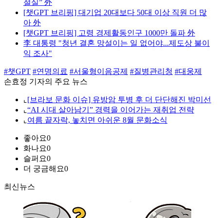
절실” 外
[챗GPT 브리핑] 대기업 20대보다 50대 이상 직원 더 많
아 外
[챗GPT 브리핑] 고령 경제활동인구 1000만 돌파 外
李 대통령 "청년 결혼 망설이는 일 없어야...제도상 불이
익 조사"
#챗GPT
#연명의료
#서울형이음공제
#질병관리청
#대웅제
손효정 기자의 주요 뉴스
⌞
[브라보 문화 이슈] 유방암 투병 후 더 단단해진 박미선
⌞
“AI 시대 살아남기” 경력을 이어가는 재취업 전략
⌞
여름 끝자락, 놓치면 아쉬운 8월 문화소식
좋아요
0
화나요
0
슬퍼요
0
더 궁금해요
0
최신뉴스