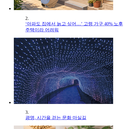
2.
‘아파도 집에서 늙고 싶어…’ 고령 가구 40% 노후
주택이라 어려워
3.
광명, 시간을 걷는 문화 마실길