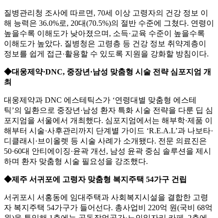
질병관리청 조사에 따르면, 70세 이상 고령자의 건강 정보 이
해 능력은 36.0%로, 20대(70.5%)의 절반 수준에 그쳤다. 연령이
높을수록 이해도가 낮아졌으며, 소득·교육 수준이 높을수록
이해도가 높았다. 질병청은 고령층 등 건강 정보 취약계층이
정보를 쉽게 접근·활용할 수 있도록 지원을 강화할 방침이다.
◆대웅제약·DNC, 중장년·남성 맞춤형 시술 전략 심포지엄 개
최
대웅제약과 DNC 에스테틱스가 ‘연령대별 맞춤형 에스테
틱’의 일환으로 중장년·남성 환자 특화 시술 전략을 다룬 딥 심
포지엄을 서울에서 개최했다. 심포지엄에서는 해부학·제품 이
해부터 시술·사후관리까지 단계별 가이드 ‘R.E.A.L’과 나보타·
디클래시·브이올렛 등 시술 사례가 소개됐다. 전문 의료진은
50·60대 안티에이징·윤곽 개선, 남성 윤곽 중심 솔루션을 제시
하며 환자 맞춤형 시술 필요성을 강조했다.
◆제주 서귀포에 고령자 맞춤형 복지주택 54가구 건립
서귀포시 서홍동에 임대주택과 사회복지시설을 결합한 고령
자 복지주택 54가구가 들어선다. 총사업비 220억 원(국비 68억
원)을 투입해 1층에는 공동작업공간·노인일자리 카페, 2층에