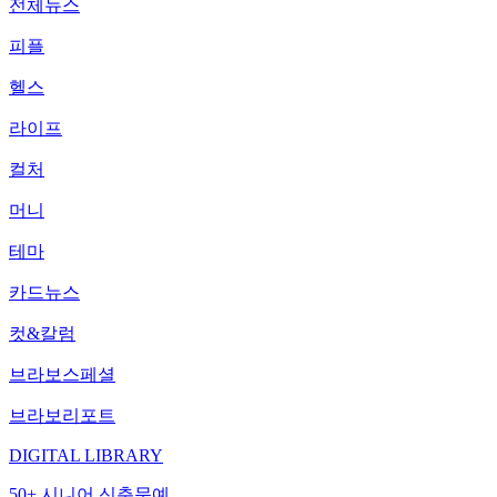
전체뉴스
피플
헬스
라이프
컬처
머니
테마
카드뉴스
컷&칼럼
브라보스페셜
브라보리포트
DIGITAL LIBRARY
50+ 시니어 신춘문예