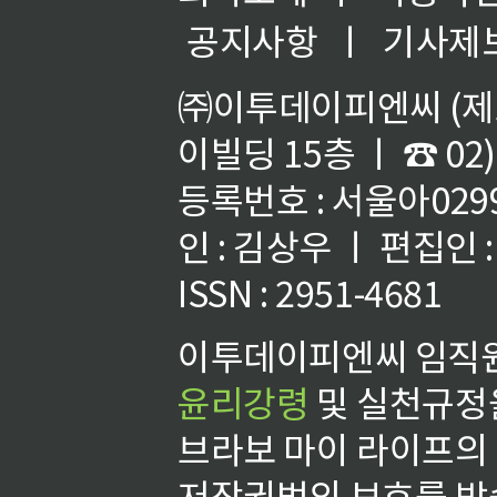
공지사항
ㅣ
기사제
㈜이투데이피엔씨 (제호
이빌딩 15층 ㅣ ☎ 02)
등록번호 : 서울아02992
인 : 김상우 ㅣ 편집인
ISSN : 2951-4681
이투데이피엔씨 임직원
윤리강령
및 실천규정을
브라보 마이 라이프의
저작권법의 보호를 받