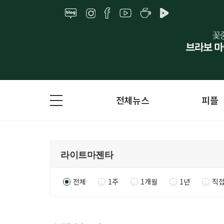
전체뉴스
피플
전체
1주
1개월
1년
직