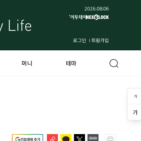
2026.08.06
로그인
회원가입
머니
테마
가
가
선호매체 추가