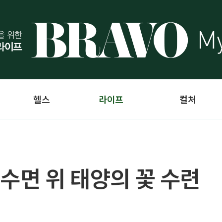
헬스
라이프
컬처
수면 위 태양의 꽃 수련