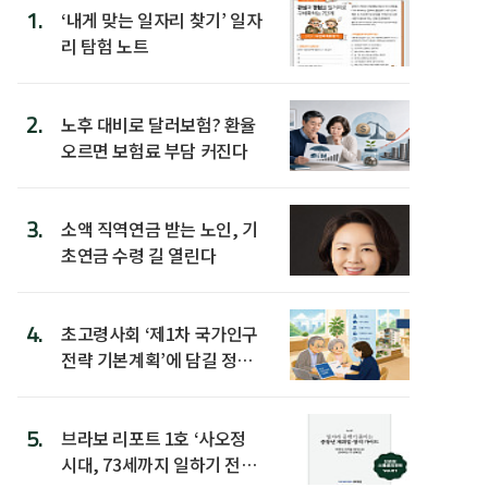
1.
‘내게 맞는 일자리 찾기’ 일자
리 탐험 노트
2.
노후 대비로 달러보험? 환율
오르면 보험료 부담 커진다
3.
소액 직역연금 받는 노인, 기
초연금 수령 길 열린다
4.
초고령사회 ‘제1차 국가인구
전략 기본계획’에 담길 정책
은
5.
브라보 리포트 1호 ‘사오정
시대, 73세까지 일하기 전략’