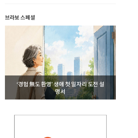
발간
브라보 스페셜
‘경험 無도 환영’ 생애 첫 일자리 도전 설
명서