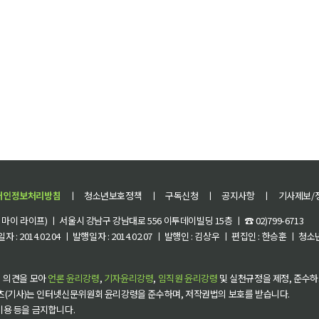
개인정보처리방침
ㅣ
청소년보호정책
ㅣ
구독신청
ㅣ
공지사항
ㅣ
기사제보/
이 라이프) ㅣ 서울시 강남구 강남대로 556 이투데이빌딩 15층 ㅣ ☎ 02)799-6713
 : 2014.02.04 ㅣ 발행일자 : 2014.02.07 ㅣ 발행인 : 김상우 ㅣ 편집인 : 한승훈 ㅣ
 의견을 모아
언론 윤리강령
,
기자윤리강령
,
임직원 윤리강령
및 실천규정을 제정, 준수하
츠(기사)는 인터넷신문위원회 윤리강령을 준수하며, 저작권법의 보호를 받습니다.
 이용 등을 금지합니다.