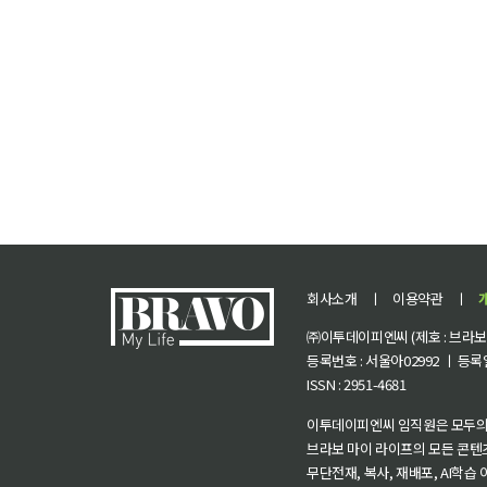
회사소개
ㅣ
이용약관
ㅣ
㈜이투데이피엔씨 (제호 : 브라보 마
등록번호 : 서울아02992 ㅣ 등록일자
ISSN : 2951-4681
이투데이피엔씨 임직원은 모두의
브라보 마이 라이프의 모든 콘텐
무단전재, 복사, 재배포, AI학습