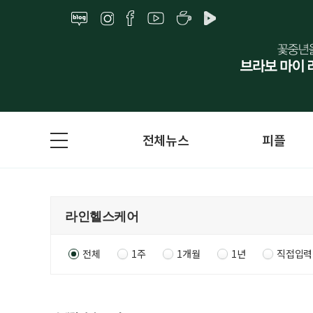
전체뉴스
피플
전체
1주
1개월
1년
직접입력