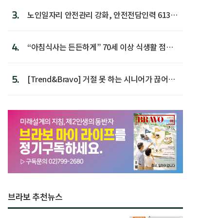
3.
노인일자리 안전관리 강화, 안전전담인력 613명
첫 배치
4.
“아침식사는 든든하게” 70세 이상 식생활 점수
가장 높아
5.
[Trend&Bravo] 거절 못 하는 시니어가 끊어야
할 행동 5
브라보 추천뉴스