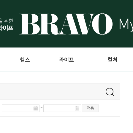
헬스
라이프
컬처
~
적용