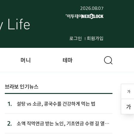
2026.08.07
로그인
회원가입
머니
테마
브라보 인기뉴스
가
1.
설탕 vs 소금, 콩국수를 건강하게 먹는 법
가
2.
소액 직역연금 받는 노인, 기초연금 수령 길 열린
다