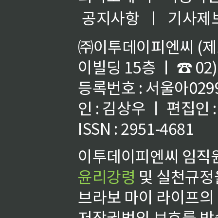
공지사항
ㅣ
기사제
㈜이투데이피엔씨 (제호
이빌딩 15층 ㅣ ☎ 02)
등록번호 : 서울아02992
인 : 김상우 ㅣ 편집인
ISSN : 2951-4681
이투데이피엔씨 임직원
윤리강령
및 실천규정을
브라보 마이 라이프의
저작권법의 보호를 받