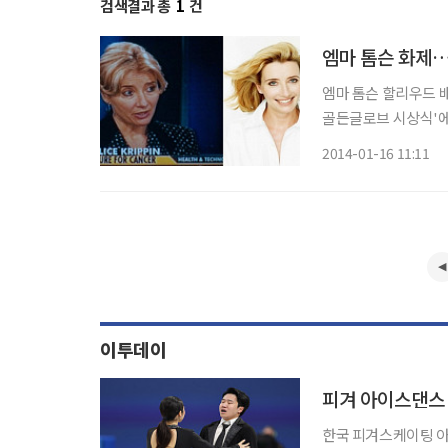
검색결과 총
1
건
엠마 톰슨 화제…
엠마 톰슨 할리우드 배우 엠마 톰슨이 화제다. 엠마 톰슨은 지난 12일(현지시각) 열린 '제71회
골든글로브 시상식'에서 하이힐을 집어 던졌
이힐을 들고 무대에 등
2014-01-16 11:11
다"고 말
이투데이
한국 피겨스케이팅 아