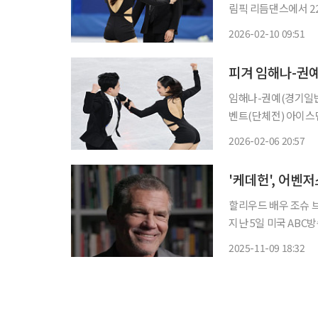
림픽 리듬댄스에서 22위를 차
간) 이탈리아 밀라노
2026-02-10 09:51
림픽 피겨스케이팅 아이
임해나-권예(경기일반
벤트(단체전) 아이스댄스 리듬댄스에서
리아 밀라노 아이스
2026-02-06 20:57
(TES) 39.54점, 예
'케데헌', 어벤
할리우드 배우 조슈 브
지난 5일 미국 ABC
타노스로 활약한 브롤린이 출연해
2025-11-09 18:32
딸의 생일파티가 있었