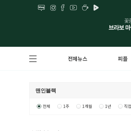
전체뉴스
피플
전체
1주
1개월
1년
직