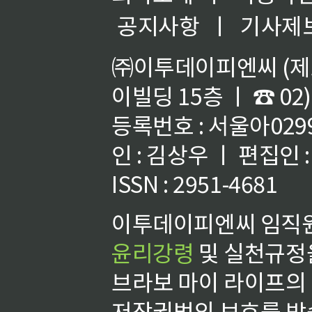
공지사항
ㅣ
기사제
㈜이투데이피엔씨 (제호
이빌딩 15층 ㅣ ☎ 02)
등록번호 : 서울아02992
인 : 김상우 ㅣ 편집인
ISSN : 2951-4681
이투데이피엔씨 임직원
윤리강령
및 실천규정을
브라보 마이 라이프의
저작권법의 보호를 받