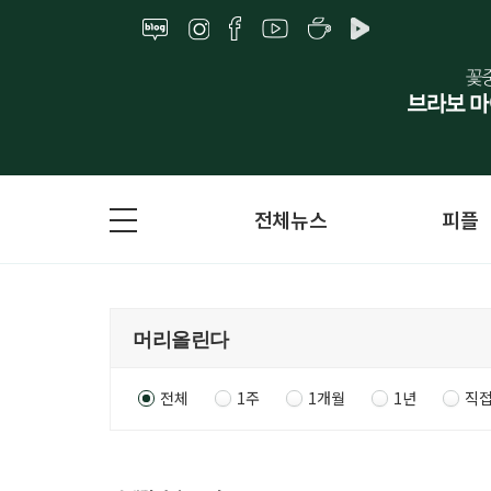
전체뉴스
피플
전체
1주
1개월
1년
직