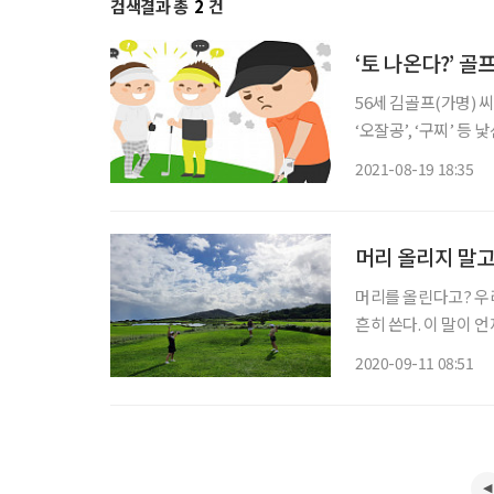
검색결과 총
2
건
‘토 나온다?’ 골
56세 김골프(가명) 
‘오잘공’, ‘구찌’ 
미를 묻기도 민망했다
2021-08-19 18:35
도 애매했
머리 올리지 말고
머리를 올린다고? 우
흔히 쓴다. 이 말이 
반감을 갖고 있는데도
2020-09-11 08:51
기생이 되려는 댕기머