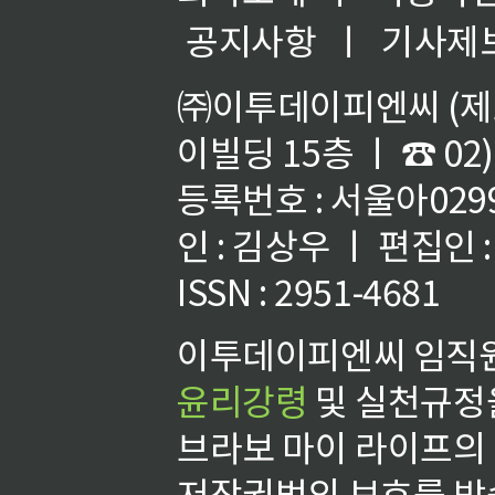
공지사항
ㅣ
기사제
㈜이투데이피엔씨 (제호
이빌딩 15층 ㅣ ☎ 02)
등록번호 : 서울아02992
인 : 김상우 ㅣ 편집인
ISSN : 2951-4681
이투데이피엔씨 임직원
윤리강령
및 실천규정을
브라보 마이 라이프의
저작권법의 보호를 받