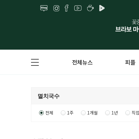
전체뉴스
피플
전체
1주
1개월
1년
직