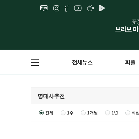
전체뉴스
피플
전체
1주
1개월
1년
직