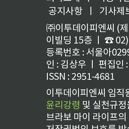
공지사항
ㅣ
기사제
㈜이투데이피엔씨 (제호
이빌딩 15층 ㅣ ☎ 02)
등록번호 : 서울아02992
인 : 김상우 ㅣ 편집인
ISSN : 2951-4681
이투데이피엔씨 임직원
윤리강령
및 실천규정을
브라보 마이 라이프의
저작권법의 보호를 받