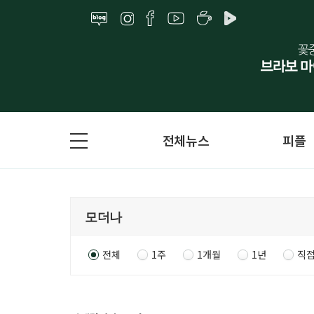
전체뉴스
피플
전체
1주
1개월
1년
직