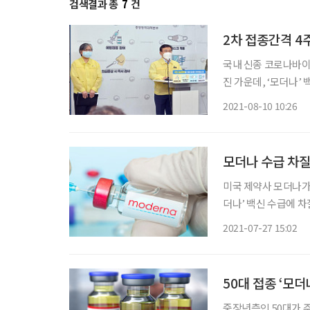
검색결과 총
7
건
2차 접종간격 4
국내 신종 코로나바이
진 가운데, ‘모더나’
1·2차 접종간격을 4주에서 6주로 늘렸다. 권덕
2021-08-10 10:26
복지부·질병관리청 합
모더나 수급 차질
미국 제약사 모더나가 
더나’ 백신 수급에 차
신을 맞는다. 박지영 중앙사고수습본부(중수본) 백신도입지원팀장은 26일 브리핑에서 “모더
2021-07-27 15:02
나에서 생산 관련 이
50대 접종 ‘모더
중장년층인 50대가 