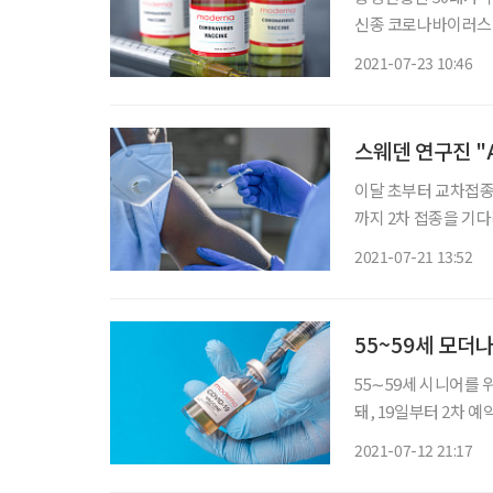
신종 코로나바이러스 
송 질병관리청에서 열린
2021-07-23 10:46
르면 모더나 백신이 해
스웨덴 연구진 "
이달 초부터 교차접종(
까지 2차 접종을 기다리
50대 백신 접종 일
2021-07-21 13:52
차접종을 대안으로 선
55~59세 모더
55∼59세 시니어를 
돼, 19일부터 2차 예약을 받는다. 정은경 코로나19 예방접
온라인 특별방역점검회
2021-07-12 21:17
대한 사전예약이 15시