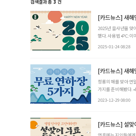
검색결과 총
3
건
[카드뉴스] 새해
2025년 을사년울 맞
했다. 사용법 ⦁PC: 이미지에 마우스를 대고 오른쪽 클릭 후 ‘다른 이름으로 저장’ ⦁모바일: 이미
2025-01-24 08:28
[카드뉴스] 새해
청룡의 해를 맞아 연
가지를 준비해봤다. •
이미지를 길게 눌러 팝업창이 나오면 ‘
2023-12-29 08:00
보내주신
[카드뉴스] 설맞
연휴에는 지인들에게 