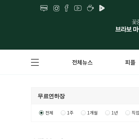
전체뉴스
피플
전체
1주
1개월
1년
직