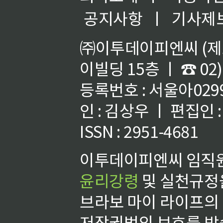
공지사항
ㅣ
기사제
㈜이투데이피엔씨 (제호
이빌딩 15층 ㅣ ☎ 02)
등록번호 : 서울아02992
인 : 김상우 ㅣ 편집인
ISSN : 2951-4681
이투데이피엔씨 임직원
윤리강령
및 실천규정을
브라보 마이 라이프의
저작권법의 보호를 받