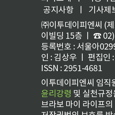
공지사항
ㅣ
기사제
㈜이투데이피엔씨 (제호
이빌딩 15층 ㅣ ☎ 02)
등록번호 : 서울아02992
인 : 김상우 ㅣ 편집인
ISSN : 2951-4681
이투데이피엔씨 임직원
윤리강령
및 실천규정을
브라보 마이 라이프의
저작권법의 보호를 받