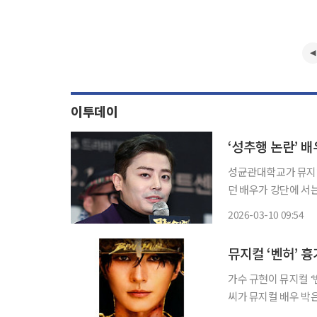
이투데이
‘성추행 논란’ 
성균관대학교가 뮤지컬
던 배우가 강단에 서는
대 연기예술학과는 9
2026-03-10 09:54
2026학년도 1학기 
뮤지컬 ‘벤허’ 
가수 규현이 뮤지컬 ‘
씨가 뮤지컬 배우 박은태를 노렸던 것으
허 마지막 공연 종료