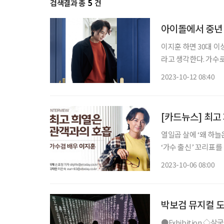
검색결과 총
5
건
아이돌에서 중년 
이지훈 하면 30대 이
라고 생각한다. 가수로 데
시간이 지났지만, 그
2023-10-12 08:40
[카드뉴스] 최고
열일곱 살에 ‘왜 하늘은’으로 데뷔한 이지훈.
‘가수 출신’ 꼬리표를 떼 실력을 인정받고 
고 생각했죠. 하지만
2023-10-06 08:00
요
박보검 뮤지컬 도
●Exhibition ◇삼국의 여인들, 새로운 세계를 열다 일정 10월 29일까지 장소 은평역사한옥