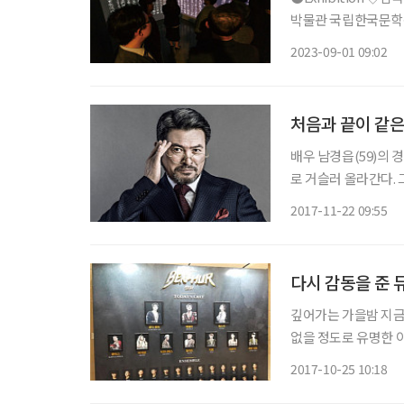
박물관 국립한국문학관
‘여신’, ‘여왕과 왕후
2023-09-01 09:02
로운 세계를 창조하다
배우 남경읍(59)의 경력을
로 거슬러 올라간다. 
도 그는 꾸준히 뮤지
2017-11-22 09:55
는 데 기여했다. 또
다시 감동을 준 뮤
깊어가는 가을밤 지금
없을 정도로 유명한 
필자의 젊은 날 대한
2017-10-25 10:18
다. 여고 시절 중