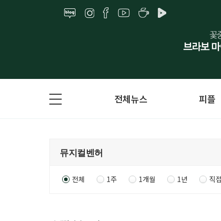
전체뉴스
피플
전체
1주
1개월
1년
직