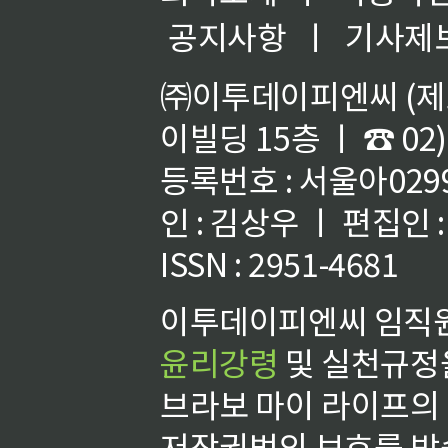
공지사항
ㅣ
기사제
㈜이투데이피엔씨 (제호
이빌딩 15층 ㅣ ☎ 02)
등록번호 : 서울아02992
인 : 김상우 ㅣ 편집인
ISSN : 2951-4681
이투데이피엔씨 임직원
윤리강령
및 실천규정을
브라보 마이 라이프의
저작권법의 보호를 받