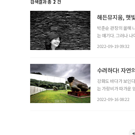
검색결과 총
2
건
해든뮤지움, 햇빛
박춘순 관장의 올해 나
는 얘기다. 그러나 
온 박 관장의 행장을 
2022-09-19 09:32
서 하는 일’에 승선한
수려하다! 자연
강화도 바다가 보인다
는 가랑비가 따가운 
흩어진 작은 섬들. 섬
2022-09-16 08:22
다. 정작 목적지는 