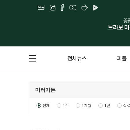
전체뉴스
피플
전체
1주
1개월
1년
직