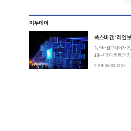
이투데이
폭스바겐 ‘레인보
폭스바겐코리아가 2년 연속
1일부터 이틀 동안 
‘레인보우 뮤직& 캠핑
2019-05-03 13:33