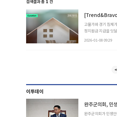
검색결과 총
1
건
[Trend&Bra
고물가와 경기 침체가 
정지원금 지급을 잇달
된 소비를 끌어올려 
2026-01-08 09:29
금 혜택을 받을 수 
이투데이
완주군의회, 민
완주군의회가 민생안정지원금 