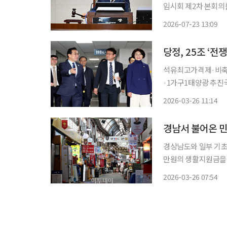
임시회 제2차 본회의를
안은 사회·경제적 변
2026-07-23 13:09
다. 성중기 완주군
당정, 25조 ‘
석유최고가격제·비축
·1가구1태양광 추진국채 없이 초
안의 세부 윤곽을 잡
2026-03-26 11:14
은 취약계층을 중심으
청년
경남서 불어온 
경상남도와 일부 기초자치단체가 
만원의 생활지원금을 
와 중동 정세 불안에 
2026-03-26 07:54
청군은 전 군민에게 