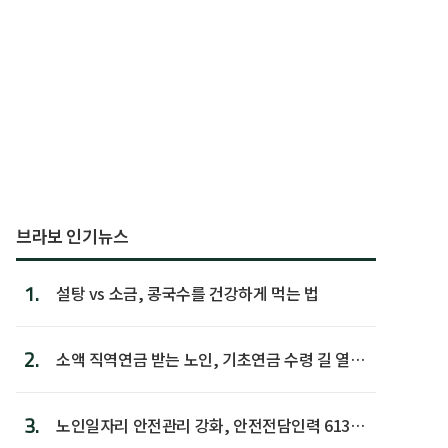
브라보 인기뉴스
1.
설탕 vs 소금, 콩국수를 건강하게 먹는 법
2.
소액 직역연금 받는 노인, 기초연금 수령 길 열린
다
3.
노인일자리 안전관리 강화, 안전전담인력 613명