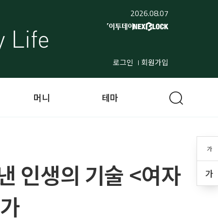
2026.08.07
로그인
회원가입
머니
테마
가
아낸 인생의 기술 <여자
가
작가