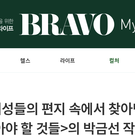
헬스
라이프
컬처
 여성들의 편지 속에서 찾
아야 할 것들>의 박금선 