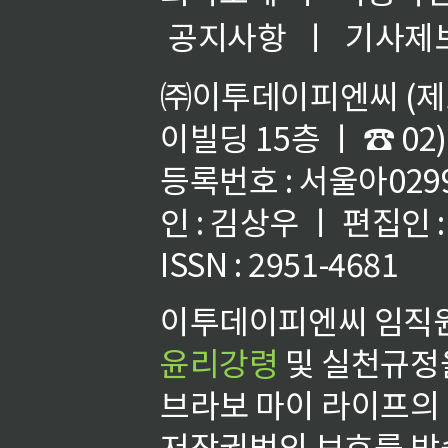
공지사항
ㅣ
기사제
㈜이투데이피엔씨 (제호
이빌딩 15층 ㅣ ☎ 02)
등록번호 : 서울아02992
인 : 김상우 ㅣ 편집인
ISSN : 2951-4681
이투데이피엔씨 임직원
윤리강령
및 실천규정을
브라보 마이 라이프의
저작권법의 보호를 받