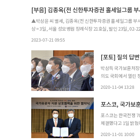
[부음] 김종옥(전 신한투자증권 홀세일그룹 부
▲박삼윤 씨 별세, 김종옥(전 신한투자증권 홀세일그룹 부
상 = 3일, 서울 성모병원 장례식장 21호실, 발인 23일, 02-225
2023-07-21 09:55
[포토] 질의 답
박삼득 국가보훈처장(
의도 국회에서 열린 
2020-11-04 13:28
포스코, 국가보훈
포스코는 한국전쟁 
체결했다고 1일 밝혔다. 최정우 포스코 회장과 박삼득 국가보훈처장은 30일 포
이런 내용의 협약서에 서명했다. 이 사업은 국가유공자들에게 
2020-11-01 10:00