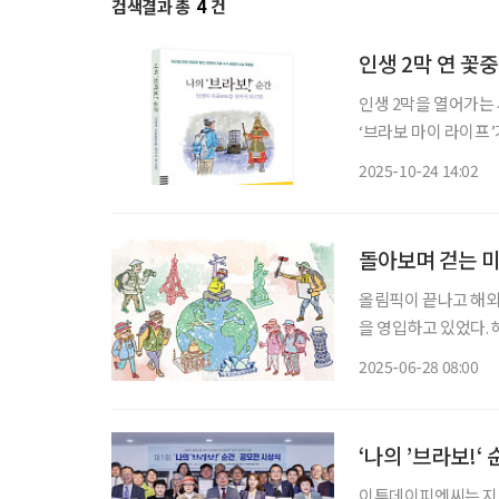
검색결과 총
4
건
인생 2막 연 꽃중
인생 2막을 열어가는
‘브라보 마이 라이프’
브라보! 순간’을 최근 출간했다. 책에는 우리 시대를 살아가는
2025-10-24 14:02
돌아보며 걷는 
올림픽이 끝나고 해외
을 영입하고 있었다.
여는 적었지만, 해외
2025-06-28 08:00
객들을 인솔하는 일이
‘나의 ’브라보!‘
이투데이피엔씨는 지난 