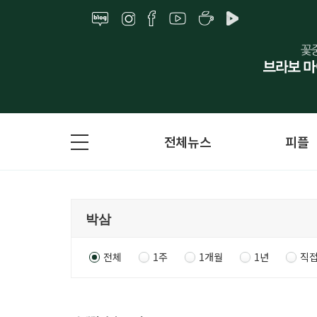
전체뉴스
피플
전체
1주
1개월
1년
직