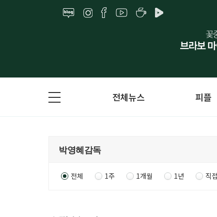
전체뉴스
피플
전체
1주
1개월
1년
직