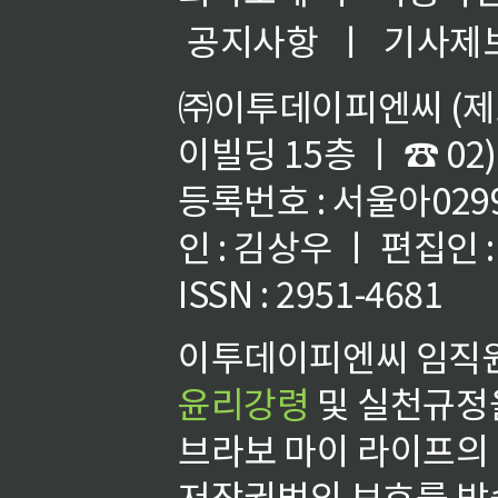
공지사항
ㅣ
기사제
㈜이투데이피엔씨 (제호
이빌딩 15층 ㅣ ☎ 02)
등록번호 : 서울아02992
인 : 김상우 ㅣ 편집인
ISSN : 2951-4681
이투데이피엔씨 임직원
윤리강령
및 실천규정을
브라보 마이 라이프의
저작권법의 보호를 받