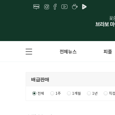
전체뉴스
피플
전체
1주
1개월
1년
직