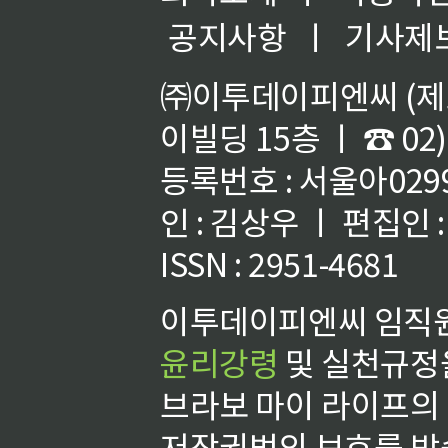
공지사항
ㅣ
기사제
㈜이투데이피엔씨 (제호
이빌딩 15층 ㅣ ☎ 02)
등록번호 : 서울아02992
인 : 김상우 ㅣ 편집인
ISSN : 2951-4681
이투데이피엔씨 임직원
윤리강령
및 실천규정을
브라보 마이 라이프의
저작권법의 보호를 받