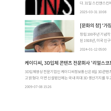
다. 31일 스킨앤스킨에 따르면 지난 28일 열린 정기주주총회에서 △사명 변경과 사업목적 추
가 등 정관 변경의 건 △
2025-03-31 10:08
의 사명은 에코글로우
[문화의 창] ‘가
창립 100주년 기념작 ‘워시
된 1918년, 미국 인
‘니켈로디언(Nickelo
2024-01-12 05:00
6000만 명이 영화를 
케이디씨, 3D입체 콘텐츠 전문회사 '리얼스코
3D입체영상 전문기업인 케이디씨정보통신은 8일 3D콘텐츠 제
고 밝혔다. 이번 신설법인에는 국내 최대 3D 생산기지를 두고 있는 자회사 디지털큐브와 독점적인 3D입체 모니터 기술력을 보유한
잘만테크 등이 공동출자 형태로 참
2009-07-08 15:26