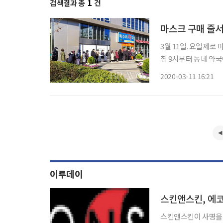
검색결과 총
1
건
마스크 구매 줄서
3월 11일. 요일제로
침 9시부터 동네 약국
랴부랴 달려갔다. 서둘러 
2020-03-11 16:21
에 서 있다는 게 다소 
이투데이
스킨앤스킨, 에
스킨앤스킨이 사명을