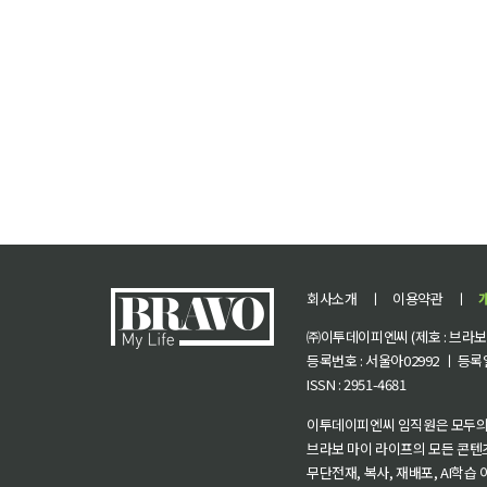
회사소개
ㅣ
이용약관
ㅣ
㈜이투데이피엔씨 (제호 : 브라보 마
등록번호 : 서울아02992 ㅣ 등록일자
ISSN : 2951-4681
이투데이피엔씨 임직원은 모두의
브라보 마이 라이프의 모든 콘텐
무단전재, 복사, 재배포, AI학습