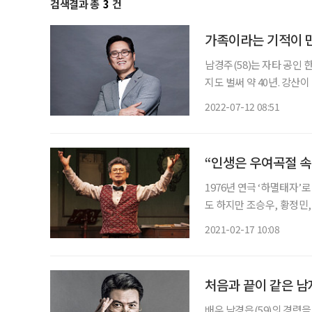
검색결과 총
3
건
가족이라는 기적이 만
남경주(58)는 자타 공인
지도 벌써 약 40년. 강산
은 에너지를 자랑한다. 비
2022-07-12 08:51
며 답했다. 화려한 무대를
“인생은 우여곡절 속
1976년 연극 ‘하멸태자’
도 하지만 조승우, 황정민,
다. 그런 그가 공교롭게도
2021-02-17 10:08
르치는 ‘요제프 마쉬칸’ 
배우 남경읍(59)의 경력을 보니