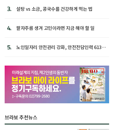
3.
설탕 vs 소금, 콩국수를 건강하게 먹는 법
4.
팔자주름 생겨 고민이라면 지금 해야 할 일
5.
노인일자리 안전관리 강화, 안전전담인력 613명
첫 배치
브라보 추천뉴스