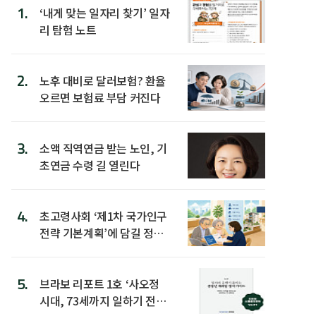
1.
‘내게 맞는 일자리 찾기’ 일자
리 탐험 노트
2.
노후 대비로 달러보험? 환율
오르면 보험료 부담 커진다
3.
소액 직역연금 받는 노인, 기
초연금 수령 길 열린다
4.
초고령사회 ‘제1차 국가인구
전략 기본계획’에 담길 정책
은
5.
브라보 리포트 1호 ‘사오정
시대, 73세까지 일하기 전략’