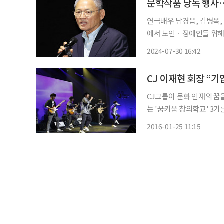
문학작품 낭독 행사
연극배우 남경읍, 김병옥,
에서 노인ㆍ장애인들 위해
하는 행사를 진행했다. 이날 
2024-07-30 16:42
에 따르면, 이번 행사는 
CJ 이재현 회장 “
CJ그룹이 문화 인재의 꿈
는 '꿈키움 창의학교' 3기를 운영한다고 25
일’을 핵심 경영 철학으로
2016-01-25 11:15