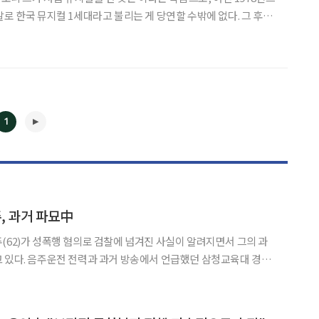
말로 한국 뮤지컬 1세대라고 불리는 게 당연할 수밖에 없다. 그 후로
동을 하며 척박했던 뮤지컬 장르를 지금의 보편적 문화계로 올려놓
많은 연극과 영화, 드라마에서의 활약으로 정통 연기자
1
◀
▶
주, 과거 파묘中
(62)가 성폭행 혐의로 검찰에 넘겨진 사실이 알려지면서 그의 과
 있다. 음주운전 전력과 과거 방송에서 언급했던 삼청교육대 경험
일 법조계와 경찰에 따르면 서울 방배경찰
서는 지난달 남경주를 위력에 의한 간음 혐의로 서울중앙지검에 불구속 송치했다. 남경주