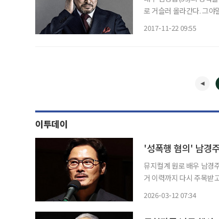
로 거슬러 올라간다. 그야
도 그는 꾸준히 뮤지컬 활
2017-11-22 09:55
는 데 기여했다. 또한 수
이투데이
'성폭행 혐의' 남경
뮤지컬계 원로 배우 남경주
거 이력까지 다시 주목받고
등이 온라인을 중심으로 재조명되는 분위기다. 11
2026-03-12 07:34