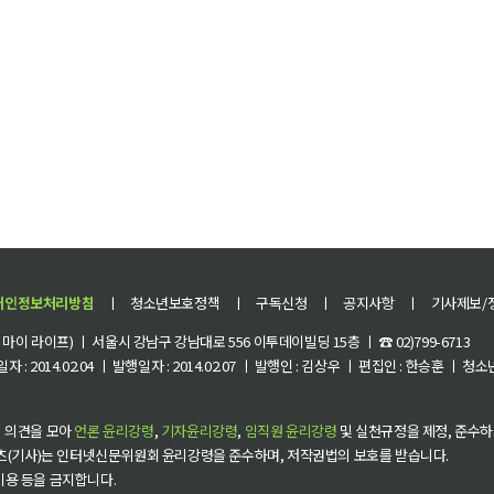
개인정보처리방침
ㅣ
청소년보호정책
ㅣ
구독신청
ㅣ
공지사항
ㅣ
기사제보/
이 라이프) ㅣ 서울시 강남구 강남대로 556 이투데이빌딩 15층 ㅣ ☎ 02)799-6713
 : 2014.02.04 ㅣ 발행일자 : 2014.02.07 ㅣ 발행인 : 김상우 ㅣ 편집인 : 한승훈 ㅣ
 의견을 모아
언론 윤리강령
,
기자윤리강령
,
임직원 윤리강령
및 실천규정을 제정, 준수하
츠(기사)는 인터넷신문위원회 윤리강령을 준수하며, 저작권법의 보호를 받습니다.
 이용 등을 금지합니다.