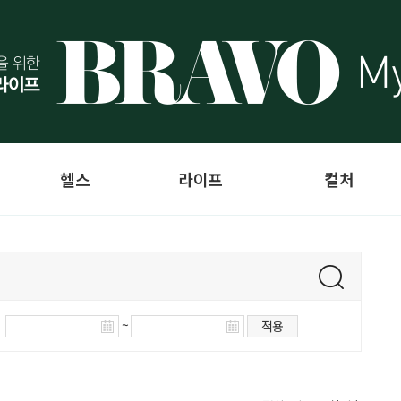
헬스
라이프
컬처
~
적용