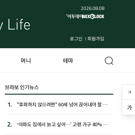
2026.08.08
로그인
회원가입
머니
테마
브라보 인기뉴스
가
1.
"후회하지 않으려면" 60세 넘어 끊어내야 할 사
가
람 1위
2.
‘아파도 집에서 늙고 싶어…’ 고령 가구 40% 노
후 주택이라 어...