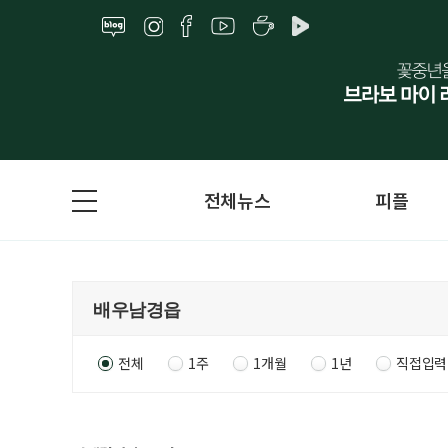
전체뉴스
피플
전체
1주
1개월
1년
직접입력