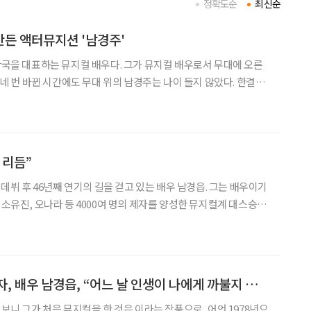
정확도순
최신순
든 액터뮤지션 '남경주'
 한국을 대표하는 뮤지컬 배우다. 그가 뮤지컬 배우로서 무대에 오른
이 네 번 바뀐 시간에도 무대 위의 남경주는 나이 들지 않았다. 한결같
결을 묻자 그는 “그냥 제가 좋아하는 일을 하고 있을 뿐”이라고 웃으
 벗어나 마주한 진짜 남경주는 소탈하고 인간미
 리듬”
로 데뷔 후 46년째 연기의 길을 걷고 있는 배우 남경읍. 그는 배우이기
 소유진, 오나라 등 4000여 명의 제자를 양성한 뮤지컬계 대스승이
 뮤지컬 ‘올드 위키드 송’에서 슬럼프에 빠진 천재 피아니스트를 가
교수 역을 맡았다. 후배들이 어두운 터널을 지
처음과 끝이 같은 남자, 배우 남경읍, “어느 날 인생이 나에게 까불지 말라고 말했다”
 그가 처음 뮤지컬을 한 것은 이라는 작품으로, 어언 1978년으