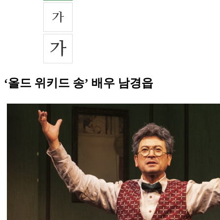
‘올드 위키드 송’ 배우 남경읍