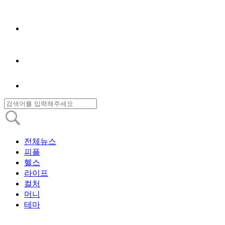
전체뉴스
피플
헬스
라이프
컬처
머니
테마