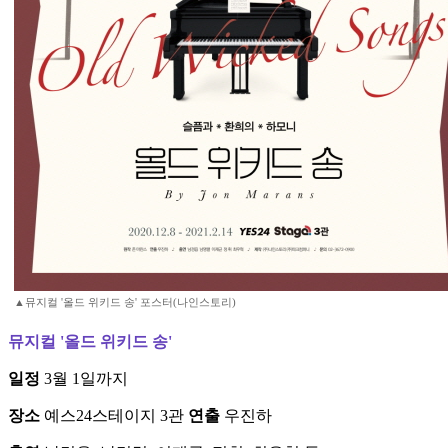
▲뮤지컬 '올드 위키드 송' 포스터(나인스토리)
뮤지컬 '올드 위키드 송'
일정
3월 1일까지
장소
예스24스테이지 3관
연출
우진하