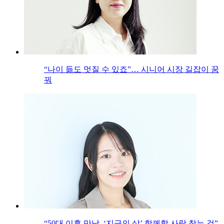
“나이 듦도 멋질 수 있죠”… 시니어 시장 길잡이 꿈
꿔
“50대 이후 만남, ‘지금의 삶’ 함께할 사람 찾는 것”