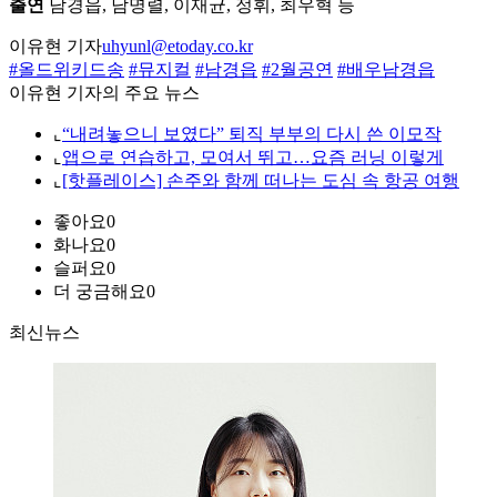
출연
남경읍, 남명렬, 이재균, 정휘, 최우혁 등
이유현 기자
uhyunl@etoday.co.kr
#올드위키드송
#뮤지컬
#남경읍
#2월공연
#배우남경읍
이유현 기자의 주요 뉴스
⌞
“내려놓으니 보였다” 퇴직 부부의 다시 쓴 이모작
⌞
앱으로 연습하고, 모여서 뛰고…요즘 러닝 이렇게
⌞
[핫플레이스] 손주와 함께 떠나는 도심 속 항공 여행
좋아요
0
화나요
0
슬퍼요
0
더 궁금해요
0
최신뉴스