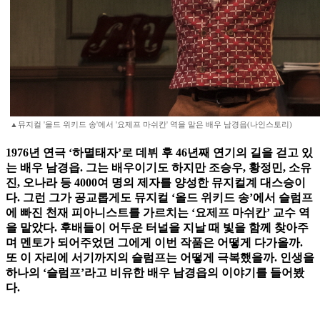
▲뮤지컬 '올드 위키드 송'에서 '요제프 마쉬칸' 역을 맡은 배우 남경읍(나인스토리)
1976년 연극 ‘하멸태자’로 데뷔 후 46년째 연기의 길을 걷고 있
는 배우 남경읍. 그는 배우이기도 하지만 조승우, 황정민, 소유
진, 오나라 등 4000여 명의 제자를 양성한 뮤지컬계 대스승이
다. 그런 그가 공교롭게도 뮤지컬 ‘올드 위키드 송’에서 슬럼프
에 빠진 천재 피아니스트를 가르치는 ‘요제프 마쉬칸’ 교수 역
을 맡았다. 후배들이 어두운 터널을 지날 때 빛을 함께 찾아주
며 멘토가 되어주었던 그에게 이번 작품은 어떻게 다가올까.
또 이 자리에 서기까지의 슬럼프는 어떻게 극복했을까. 인생을
하나의 ‘슬럼프’라고 비유한 배우 남경읍의 이야기를 들어봤
다.