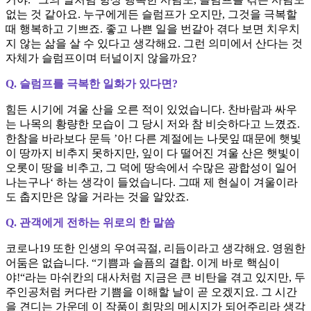
없는 것 같아요. 누구에게든 슬럼프가 오지만, 그것을 극복할
때 행복하고 기쁘죠. 좋고 나쁜 일을 번갈아 겪다 보면 치우치
지 않는 삶을 살 수 있다고 생각해요. 그런 의미에서 산다는 것
자체가 슬럼프이며 터널이지 않을까요?
Q. 슬럼프를 극복한 일화가 있다면?
힘든 시기에 겨울 산을 오른 적이 있었습니다. 찬바람과 싸우
는 나목의 황량한 모습이 그 당시 저와 참 비슷하다고 느꼈죠.
한참을 바라보다 문득 ’아! 다른 계절에는 나뭇잎 때문에 햇빛
이 땅까지 비추지 못하지만, 잎이 다 떨어진 겨울 산은 햇빛이
오롯이 땅을 비추고, 그 덕에 땅속에서 수많은 광합성이 일어
나는구나‘ 하는 생각이 들었습니다. 그때 제 현실이 겨울이라
도 춥지만은 않을 거라는 것을 알았죠.
Q. 관객에게 전하는 위로의 한 말씀
코로나19 또한 인생의 우여곡절, 리듬이라고 생각해요. 영원한
어둠은 없습니다. “기쁨과 슬픔의 결합. 이게 바로 핵심이
야!“라는 마쉬칸의 대사처럼 지금은 큰 비탄을 겪고 있지만, 두
주인공처럼 커다란 기쁨을 이해할 날이 곧 오겠지요. 그 시간
을 견디는 가운데 이 작품이 희망의 메시지가 되어주리라 생각