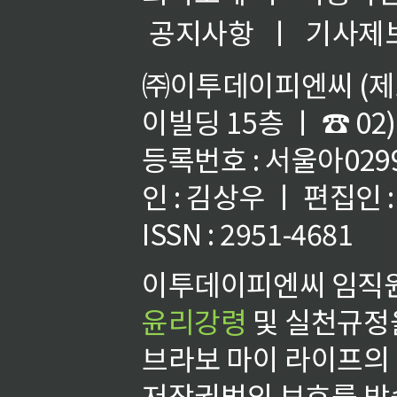
공지사항
ㅣ
기사제
㈜이투데이피엔씨 (제호
이빌딩 15층 ㅣ ☎ 02)
등록번호 : 서울아02992
인 : 김상우 ㅣ 편집인
ISSN : 2951-4681
이투데이피엔씨 임직원
윤리강령
및 실천규정을
브라보 마이 라이프의
저작권법의 보호를 받