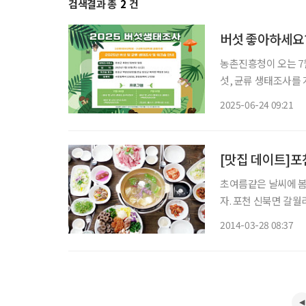
검색결과 총
2
건
버섯 좋아하세요?
농촌진흥청이 오는 7월
섯, 균류 생태조사를
주최하고 농촌진흥청이
2025-06-24 09:21
여할 수 있
[맛집 데이트]포
초여름같은 날씨에 봄
자. 포천 신북면 갈
느낄 수 있다. 허브향을 만끽할 수 있는 허브아일랜드와 이웃한 이곳은 버섯을 연구해 온 남편
2014-03-28 08:37
의 내공과 부인의 손