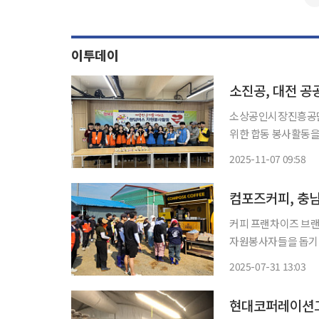
이투데이
소진공, 대전 공
소상공인시장진흥공단은
위한 합동 봉사활동을 실시했다고 7일 밝혔
으로 공공기관 간 협
2025-11-07 09:58
비롯해 한국조폐공사,
대
컴포즈커피, 충남
커피 프랜차이즈 브랜
자원봉사자들을 돕기 위해 
일 당진시 합덕도곡길
2025-07-31 13:03
현대코퍼레이션그룹