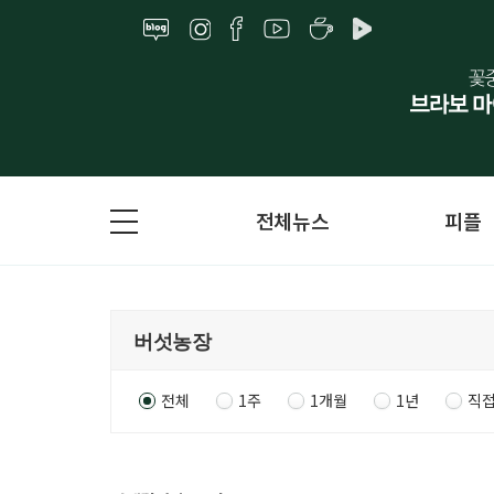
전체뉴스
피플
전체
1주
1개월
1년
직