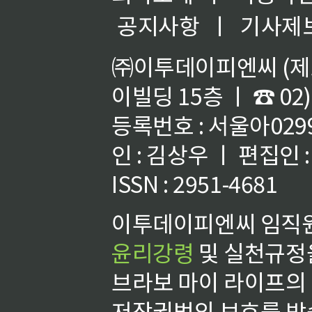
공지사항
ㅣ
기사제
㈜이투데이피엔씨 (제호
이빌딩 15층 ㅣ ☎ 02)
등록번호 : 서울아02992
인 : 김상우 ㅣ 편집인
ISSN : 2951-4681
이투데이피엔씨 임직원
윤리강령
및 실천규정을
브라보 마이 라이프의
저작권법의 보호를 받