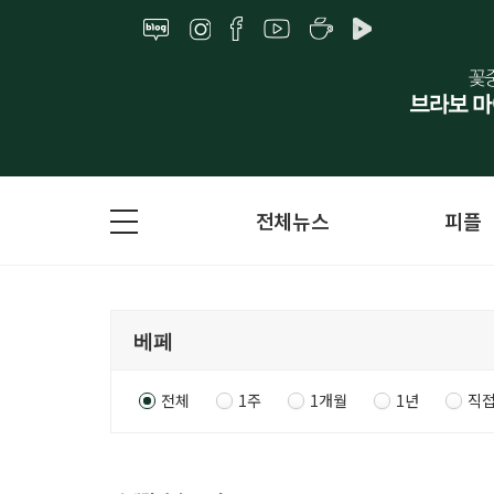
전체뉴스
피플
전체
1주
1개월
1년
직