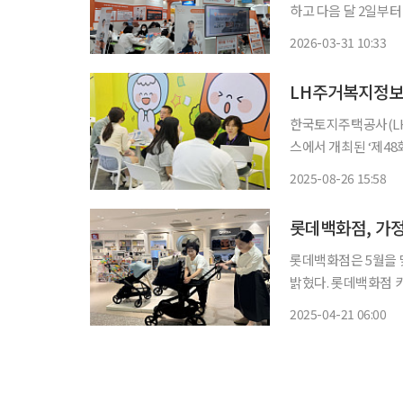
하고 다음 달 2일부터
참가한다고 31일 밝혔다. 셀트리는 이번 베이비페어 현장에서 인공지능(AI)
2026-03-31 10:33
준비 트렌드를 반영해 
LH주거복지정보,
한국토지주택공사(LH
스에서 개최된 ‘제4
주택 정보와 주거복지 서비스를 안
2025-08-26 15:58
지주택공사에서 추진
하기 위
롯데백화점, 가정
롯데백화점은 5월을 
밝혔다. 롯데백화점 키즈 매출 1위 점포인 잠실점에서는 ‘줄즈’, ‘베네피아’, ‘에그’, ‘무무슈’,
‘리우드’, ‘블루독베이비
2025-04-21 06:00
요가 큰 잠실 상권에 