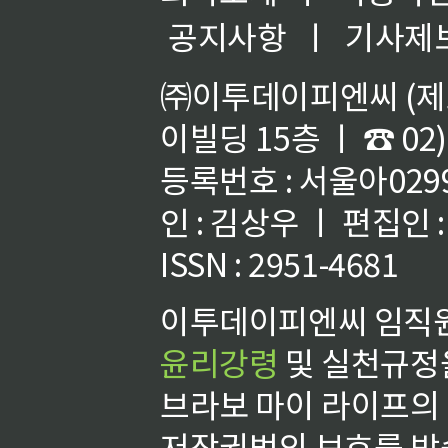
공지사항
ㅣ
기사제
㈜이투데이피엔씨 (제호
이빌딩 15층 ㅣ ☎ 02)
등록번호 : 서울아02992
인 : 김상우 ㅣ 편집인
ISSN : 2951-4681
이투데이피엔씨 임직원
윤리강령
및 실천규정을
브라보 마이 라이프의
저작권법의 보호를 받