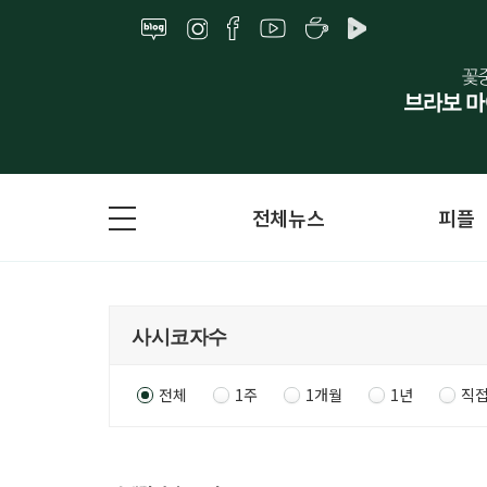
전체뉴스
피플
전체
1주
1개월
1년
직