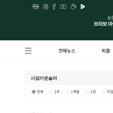
전체뉴스
피플
전체
1주
1개월
1년
직