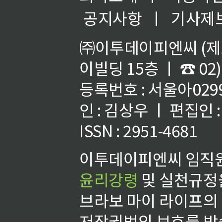
공지사항
ㅣ
기사제
㈜이투데이피엔씨 (제호
이빌딩 15층 ㅣ ☎ 02)
등록번호 : 서울아02992
인 : 김상우 ㅣ 편집인
ISSN : 2951-4681
이투데이피엔씨 임직원
윤리강령
및 실천규정을
브라보 마이 라이프의
저작권법의 보호를 받