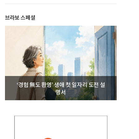
브라보 스페셜
‘경험 無도 환영’ 생애 첫 일자리 도전 설
명서