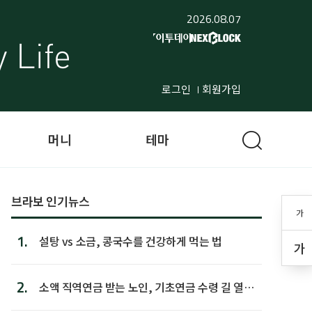
2026.08.07
로그인
회원가입
머니
테마
브라보 인기뉴스
가
1.
설탕 vs 소금, 콩국수를 건강하게 먹는 법
가
2.
소액 직역연금 받는 노인, 기초연금 수령 길 열린
다