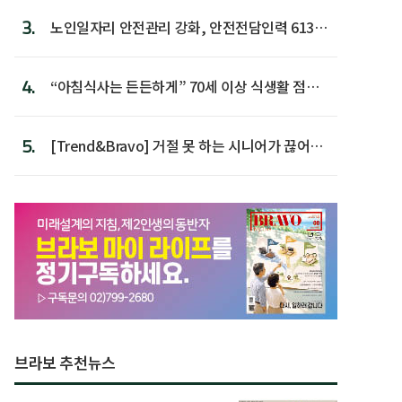
3.
노인일자리 안전관리 강화, 안전전담인력 613명
첫 배치
4.
“아침식사는 든든하게” 70세 이상 식생활 점수
가장 높아
5.
[Trend&Bravo] 거절 못 하는 시니어가 끊어야
할 행동 5
브라보 추천뉴스