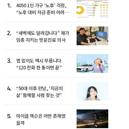
1.
4050 1인 가구 ‘노후’ 걱정,
“노후 대비 자금 준비 어려
워”
2.
“새벽에도 달려갑니다” 재가
임종 지키는 방문진료 의사
3.
앱 없이도 택시 부릅니다
“120 전화 한 통이면 끝”
4.
“50대 이후 만남, ‘지금의
삶’ 함께할 사람 찾는 것”
5.
마이클 잭슨은 어떤 존재였
을까