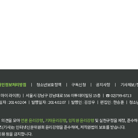
개인정보처리방침
ㅣ
청소년보호정책
ㅣ
구독신청
ㅣ
공지사항
ㅣ
기사제보/
이 라이프) ㅣ 서울시 강남구 강남대로 556 이투데이빌딩 15층 ㅣ ☎ 02)799-6713
 : 2014.02.04 ㅣ 발행일자 : 2014.02.07 ㅣ 발행인 : 김상우 ㅣ 편집인 : 한승훈 ㅣ
 의견을 모아
언론 윤리강령
,
기자윤리강령
,
임직원 윤리강령
및 실천규정을 제정, 준수하
츠(기사)는 인터넷신문위원회 윤리강령을 준수하며, 저작권법의 보호를 받습니다.
 이용 등을 금지합니다.