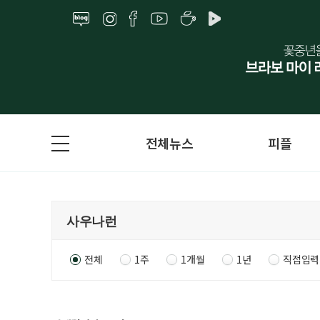
전체뉴스
피플
전체
1주
1개월
1년
직접입력