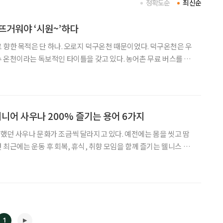
정확도순
최신순
뜨거워야 ‘시원~’하다
 향한 목적은 단 하나. 오로지 덕구온천 때문이었다. 덕구온천은 우
 온천이라는 독보적인 타이틀을 갖고 있다. 농어촌 무료 버스를 타
 정겨웠다. 주말에는 ‘목욕마켓’을 찾았다. 업계에서 떠오르는 업체
사다. 사우나의 매력에 흠뻑 빠진 젊은이들로 북적였다. 지
] 시니어 사우나 200% 즐기는 용어 6가지
던 사우나 문화가 조금씩 달라지고 있다. 예전에는 몸을 씻고 땀
 최근에는 운동 후 회복, 휴식, 취향 모임을 함께 즐기는 웰니스 공
 늘었다. 러
우나런’, 사람들과 교류하는 ‘소셜 사
1