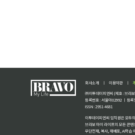
회사소개
ㅣ
이용약관
ㅣ
㈜이투데이피엔씨 (제호 : 브라보 마
등록번호 : 서울아02992 ㅣ 등록일자
ISSN : 2951-4681
이투데이피엔씨 임직원은 모두의
브라보 마이 라이프의 모든 콘텐
무단전재, 복사, 재배포, AI학습