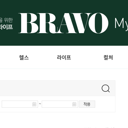
헬스
라이프
컬처
~
적용