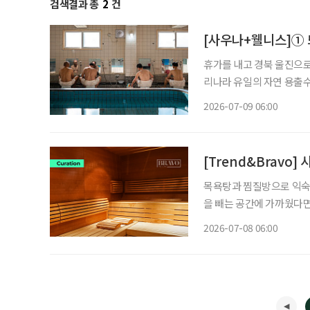
검색결과 총
2
건
[사우나+웰니스]① 
휴가를 내고 경북 울진으로
리나라 유일의 자연 용출수
고 욕장을 찾은 어르신들이
2026-07-09 06:00
와 셀럽, 전시가 모인 행
[Trend&Bravo
목욕탕과 찜질방으로 익숙했
을 빼는 공간에 가까웠다면
간으로 의미가 넓어지고 있다. 사우나를 즐기는 방식이 다양해지면서 낯선 용어도
2026-07-08 06:00
닝 후 사우나를 즐기는 ‘사