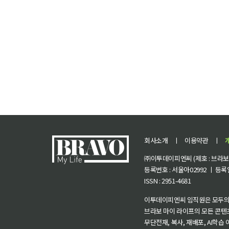
회사소개
ㅣ
이용약관
ㅣ
㈜이투데이피엔씨 (제호 : 브라보 마
등록번호 : 서울아02992 ㅣ 등록일자
ISSN : 2951-4681
이투데이피엔씨 임직원은 모두의
브라보 마이 라이프의 모든 콘텐
무단전재, 복사, 재배포, AI학습