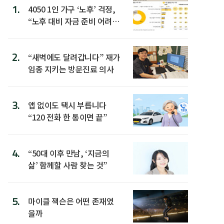
1.
4050 1인 가구 ‘노후’ 걱정,
“노후 대비 자금 준비 어려
워”
2.
“새벽에도 달려갑니다” 재가
임종 지키는 방문진료 의사
3.
앱 없이도 택시 부릅니다
“120 전화 한 통이면 끝”
4.
“50대 이후 만남, ‘지금의
삶’ 함께할 사람 찾는 것”
5.
마이클 잭슨은 어떤 존재였
을까