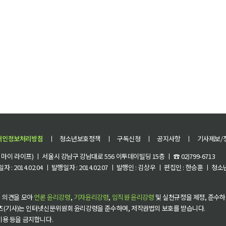
개인정보처리방침
ㅣ
청소년보호정책
ㅣ
구독신청
ㅣ
공지사항
ㅣ
기사제보/
이 라이프) ㅣ 서울시 강남구 강남대로 556 이투데이빌딩 15층 ㅣ ☎ 02)799-6713
 : 2014.02.04 ㅣ 발행일자 : 2014.02.07 ㅣ 발행인 : 김상우 ㅣ 편집인 : 한승훈 ㅣ
 의견을 모아
언론 윤리강령
,
기자윤리강령
,
임직원 윤리강령
및 실천규정을 제정, 준수하
츠(기사)는 인터넷신문위원회 윤리강령을 준수하며, 저작권법의 보호를 받습니다.
 이용 등을 금지합니다.