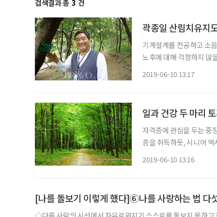
검색결과 총
3
건
곽종일 산림치유지도사
기계설계를 전공하고 소음,
노후에 대해 걱정하지 않을
데, 그러던 중 숲이라는 공간이 매력적으로 다
2019-06-10 13:17
면 좋겠더라고요. 기왕이면
일과 건강 두 마리 토
자격증에 관심을 두는 중장
증을 취득하듯, 시니어 역
한 자격증 취득은 시간, 돈 
2019-06-10 13:16
관심 있는 자격증 정보를 
[나를 돌보기 이렇게 했다]⑥나를 사랑하는 법 다
◇다른 사람의 시선에서 자유로워지기 스스로를 돌보지 못하고 