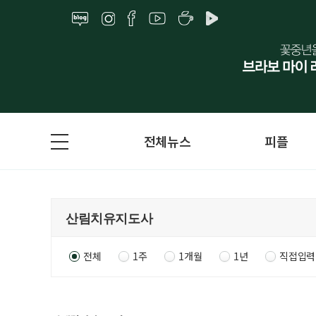
전체뉴스
피플
전체
1주
1개월
1년
직접입력