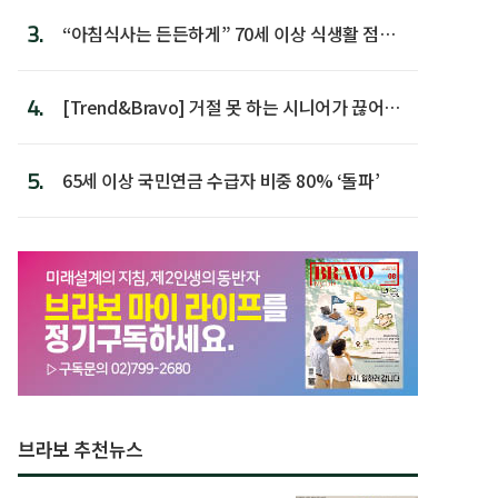
3.
“아침식사는 든든하게” 70세 이상 식생활 점수
가장 높아
4.
[Trend&Bravo] 거절 못 하는 시니어가 끊어야
할 행동 5
5.
65세 이상 국민연금 수급자 비중 80% ‘돌파’
브라보 추천뉴스