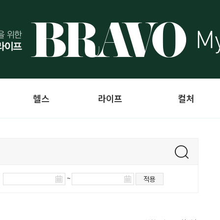
헬스
라이프
컬처
~
적용