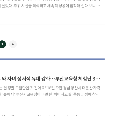
 살았다. 주위 시선을 의식하고 세속적 성공에 집착해 살다 보니 행
면서 살기로 했다. 물론 남에게 피해
1
◀
▶
숲길 산책하며 아버지와 자녀 정서적 유대 강화…부산교육청 체험단 34팀 참가
인 것 같아요." 18일 오전 경남 양산시 대운산 자락
관 '숲애서'. 부산시교육청이 마련한 '아버지교실' 중등 과정에 참가
 숲길을 걸으며 평소 나누지 못했던 이야기를 이어갔다. 이날 프
 아버지 34명이 참여했다. 참가자들은 체험복으로