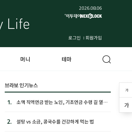
2026.08.06
로그인
회원가입
머니
테마
브라보 인기뉴스
가
1.
소액 직역연금 받는 노인, 기초연금 수령 길 열린
가
다
2.
설탕 vs 소금, 콩국수를 건강하게 먹는 법