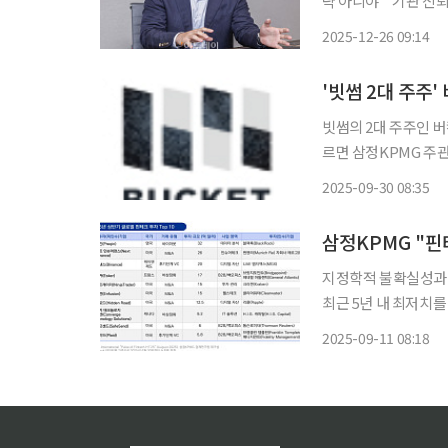
략 아니야""기관 신뢰 가능한 트
서 축적한 가상자산 
2025-12-26 09:14
라택시스코리아는 국
계획입니
'빗썸 2대 주주
빗썸의 2대 주주인 버킷스튜디오
르면 삼정KPMG 주
여했다. 전략적투자자(S
2025-09-30 08:35
삼정KPMG "핀
지정학적 불확실성과 
최근 5년 내 최저치
부상하며 산업 전반의 구조적 
2025-09-11 08:18
은 내용을 담은 '글로