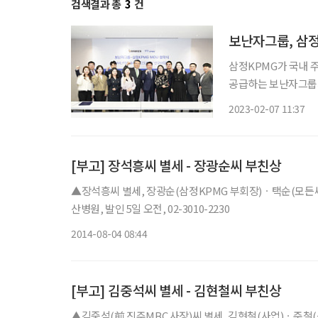
검색결과 총
3
건
보난자그룹, 삼
삼정KPMG가 국내 주
공급하는 보난자그룹과
전성 확보를 위한 솔루션 고도화에 나선다. 
2023-02-07 11:37
KPMG 본사에서 자
[부고] 장석흥씨 별세 - 장광순씨 부친상
▲장석흥씨 별세, 장광순(삼정KPMG 부회장)ㆍ택순(모든
산병원, 발인 5일 오전, 02-3010-2230
2014-08-04 08:44
[부고] 김중석씨 별세 - 김현철씨 부친상
▲김중석(前 진주MBC 사장)씨 별세, 김현철(사업)ㆍ준철