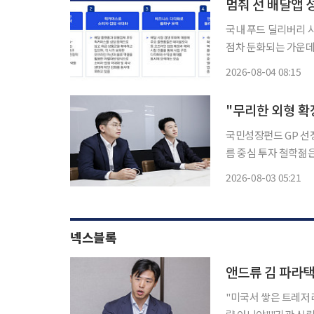
멈춰 선 배달앱 
국내 푸드 딜리버리 
점차 둔화되는 가운데,
결합한 '생태계 경쟁'이 본격화되고
2026-08-04 08:15
리버리, 플랫폼 경쟁
국민성장펀드 GP 선
름 중심 투자 철학젊은 
(PE)의 '젊은 운용역
2026-08-03 05:21
검토까지 젊은 운용역
넥스블록
앤드류 김 파라택
"미국서 쌓은 트레저