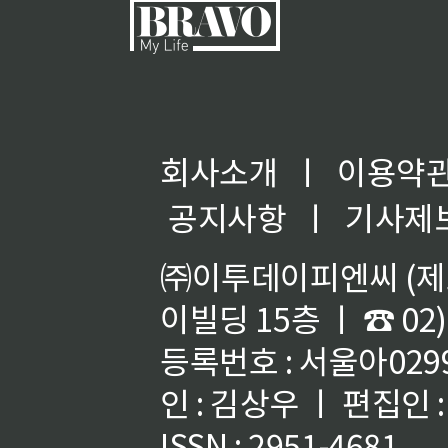
회사소개
ㅣ
이용약
공지사항
ㅣ
기사제
㈜이투데이피엔씨 (제호
이빌딩 15층 ㅣ ☎ 02)
등록번호 : 서울아02992
인 : 김상우 ㅣ 편집인
ISSN : 2951-4681