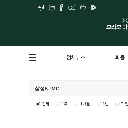
전체뉴스
피플
전체
1주
1개월
1년
직