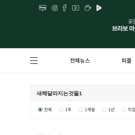
전체뉴스
피플
전체
1주
1개월
1년
직