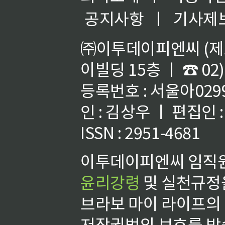
공지사항
ㅣ
기사제
㈜이투데이피엔씨 (제호
이빌딩 15층 ㅣ ☎ 02)
등록번호 : 서울아02992
인 : 김상우 ㅣ 편집인
ISSN : 2951-4681
이투데이피엔씨 임직원
윤리강령
및 실천규정을
브라보 마이 라이프의
저작권법의 보호를 받