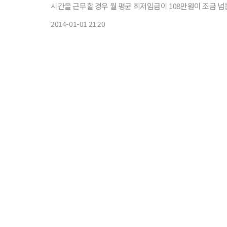
시간을 근무할 경우 월 평균 최저임금이 108만원이 조금 넘는다. 유아휴직급여는 현행 정액제인 월 50만원에서 육아휴직
금의 40%를 지급하는 정률제로 바뀐다. 지급액은 50만~100
2014-01-01 21:20