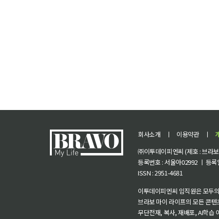
회사소개
ㅣ
이용약관
ㅣ
㈜이투데이피엔씨 (제호 : 브라보 마
등록번호 : 서울아02992 ㅣ 등록일자
ISSN : 2951-4681
이투데이피엔씨 임직원은 모두의
브라보 마이 라이프의 모든 콘텐
무단전재, 복사, 재배포, AI학습