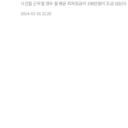
시간을 근무할 경우 월 평균 최저임금이 108만원이 조금 넘는다. 유아휴직급여는 현행 정액제인 월 50만원에서 육아휴직 전 통상임
금의 40%를 지급하는 정률제로 바뀐다. 지급액은 50만~100만원
2014-01-01 21:20