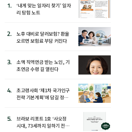
1.
‘내게 맞는 일자리 찾기’ 일자
리 탐험 노트
2.
노후 대비로 달러보험? 환율
오르면 보험료 부담 커진다
3.
소액 직역연금 받는 노인, 기
초연금 수령 길 열린다
4.
초고령사회 ‘제1차 국가인구
전략 기본계획’에 담길 정책
은
5.
브라보 리포트 1호 ‘사오정
시대, 73세까지 일하기 전략’