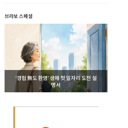
발간
브라보 스페셜
‘경험 無도 환영’ 생애 첫 일자리 도전 설
명서