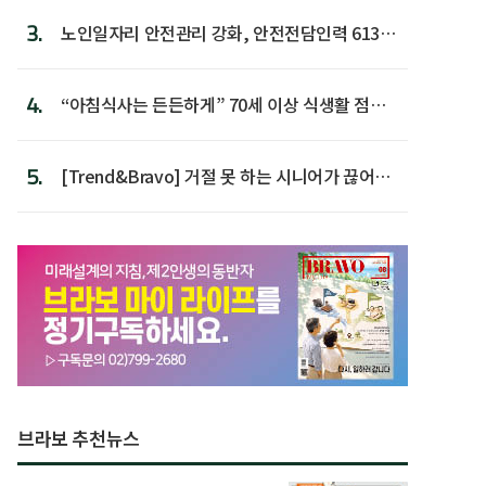
3.
노인일자리 안전관리 강화, 안전전담인력 613명
첫 배치
4.
“아침식사는 든든하게” 70세 이상 식생활 점수
가장 높아
5.
[Trend&Bravo] 거절 못 하는 시니어가 끊어야
할 행동 5
브라보 추천뉴스