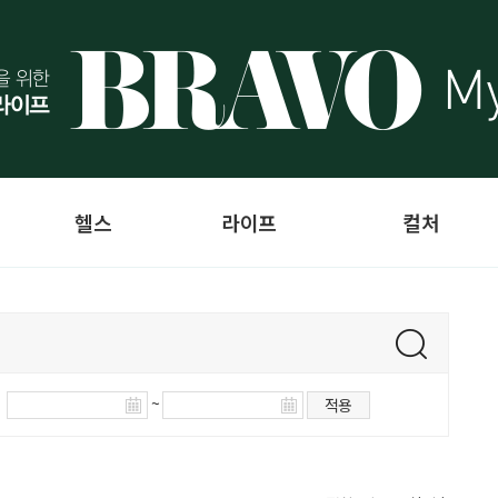
헬스
라이프
컬처
~
적용