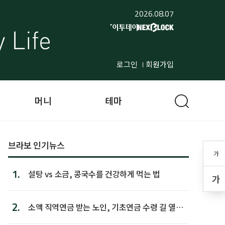
2026.08.07
로그인
회원가입
머니
테마
브라보 인기뉴스
가
1.
설탕 vs 소금, 콩국수를 건강하게 먹는 법
가
2.
소액 직역연금 받는 노인, 기초연금 수령 길 열린
다