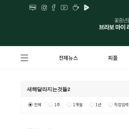
전체뉴스
피플
전체
1주
1개월
1년
직접입력