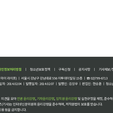
개인정보처리방침
ㅣ
청소년보호정책
ㅣ
구독신청
ㅣ
공지사항
ㅣ
기사제보/
이 라이프) ㅣ 서울시 강남구 강남대로 556 이투데이빌딩 15층 ㅣ ☎ 02)799-6713
 : 2014.02.04 ㅣ 발행일자 : 2014.02.07 ㅣ 발행인 : 김상우 ㅣ 편집인 : 한승훈 ㅣ
 의견을 모아
언론 윤리강령
,
기자윤리강령
,
임직원 윤리강령
및 실천규정을 제정, 준수하
츠(기사)는 인터넷신문위원회 윤리강령을 준수하며, 저작권법의 보호를 받습니다.
 이용 등을 금지합니다.