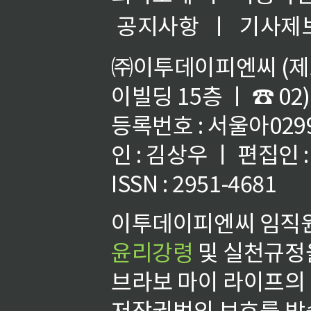
공지사항
ㅣ
기사제
㈜이투데이피엔씨 (제호
이빌딩 15층 ㅣ ☎ 02)
등록번호 : 서울아02992
인 : 김상우 ㅣ 편집인
ISSN : 2951-4681
이투데이피엔씨 임직원
윤리강령
및 실천규정을
브라보 마이 라이프의
저작권법의 보호를 받