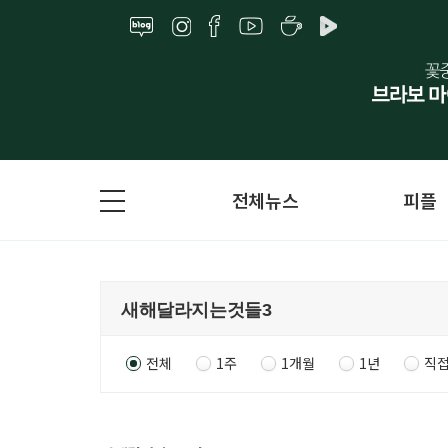
전체뉴스
피플
전체
1주
1개월
1년
직