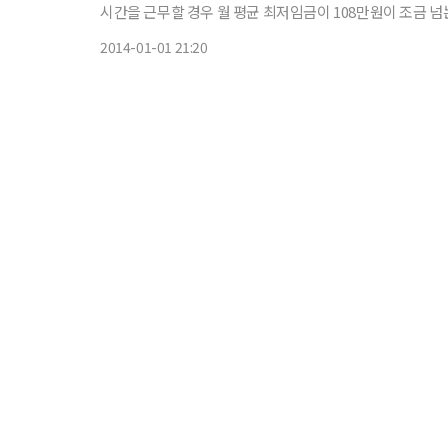
시간을 근무할 경우 월 평균 최저임금이 108만원이 조금 넘는다. 유아휴직급여는 현행 정액제인 월 50만원에서 육아휴직
금의 40%를 지급하는 정률제로 바뀐다. 지급액은 50만~100
2014-01-01 21:20