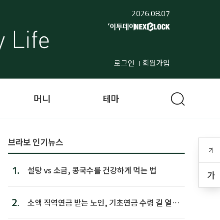
2026.08.07
로그인
회원가입
머니
테마
브라보 인기뉴스
가
1.
설탕 vs 소금, 콩국수를 건강하게 먹는 법
가
2.
소액 직역연금 받는 노인, 기초연금 수령 길 열린
다