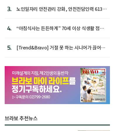
3.
노인일자리 안전관리 강화, 안전전담인력 613명
첫 배치
4.
“아침식사는 든든하게” 70세 이상 식생활 점수
가장 높아
5.
[Trend&Bravo] 거절 못 하는 시니어가 끊어야
할 행동 5
브라보 추천뉴스