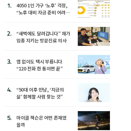
1.
4050 1인 가구 ‘노후’ 걱정,
“노후 대비 자금 준비 어려
워”
2.
“새벽에도 달려갑니다” 재가
임종 지키는 방문진료 의사
3.
앱 없이도 택시 부릅니다
“120 전화 한 통이면 끝”
4.
“50대 이후 만남, ‘지금의
삶’ 함께할 사람 찾는 것”
5.
마이클 잭슨은 어떤 존재였
을까