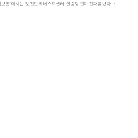
보통’에서는 ‘오천만의 베스트셀러’ 설렁탕 편이 전파를 탔다. 이
서울 마포구 용강동의 65년 전통 설렁탕 맛집 마포옥이다. 겉으로 봐
수 없지만 가게 구석구석을 둘러보면 오래된 물건