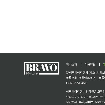
회사소개
ㅣ
이용약관
ㅣ
㈜이투데이피엔씨 (제호 : 브라보 마
등록번호 : 서울아02992 ㅣ 등록일자
ISSN : 2951-4681
이투데이피엔씨 임직원은 모두의
브라보 마이 라이프의 모든 콘텐
무단전재, 복사, 재배포, AI학습