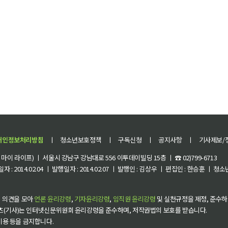
개인정보처리방침
ㅣ
청소년보호정책
ㅣ
구독신청
ㅣ
공지사항
ㅣ
기사제보/
이 라이프) ㅣ 서울시 강남구 강남대로 556 이투데이빌딩 15층 ㅣ ☎ 02)799-6713
 : 2014.02.04 ㅣ 발행일자 : 2014.02.07 ㅣ 발행인 : 김상우 ㅣ 편집인 : 한승훈 ㅣ
 의견을 모아
언론 윤리강령
,
기자윤리강령
,
임직원 윤리강령
및 실천규정을 제정, 준수하
츠(기사)는 인터넷신문위원회 윤리강령을 준수하며, 저작권법의 보호를 받습니다.
 이용 등을 금지합니다.