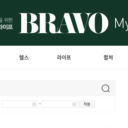
헬스
라이프
컬처
~
적용