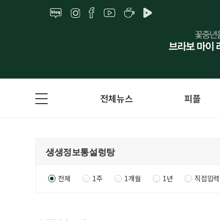
전체뉴스
피플
전체
1주
1개월
1년
직접입력