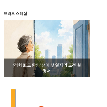
발간
브라보 스페셜
‘경험 無도 환영’ 생애 첫 일자리 도전 설
명서