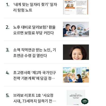
1.
‘내게 맞는 일자리 찾기’ 일자
리 탐험 노트
2.
노후 대비로 달러보험? 환율
오르면 보험료 부담 커진다
3.
소액 직역연금 받는 노인, 기
초연금 수령 길 열린다
4.
초고령사회 ‘제1차 국가인구
전략 기본계획’에 담길 정책
은
5.
브라보 리포트 1호 ‘사오정
시대, 73세까지 일하기 전략’