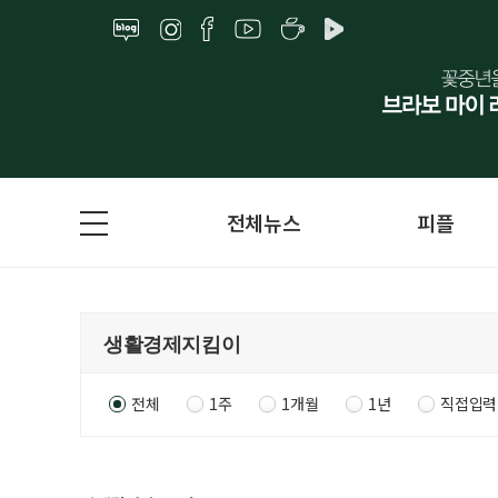
전체뉴스
피플
전체
1주
1개월
1년
직접입력