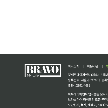
회사소개
ㅣ
이용약관
ㅣ
㈜이투데이피엔씨 (제호 : 브라보 마
등록번호 : 서울아02992 ㅣ 등록일자
ISSN : 2951-4681
이투데이피엔씨 임직원은 모두의
브라보 마이 라이프의 모든 콘텐
무단전재, 복사, 재배포, AI학습