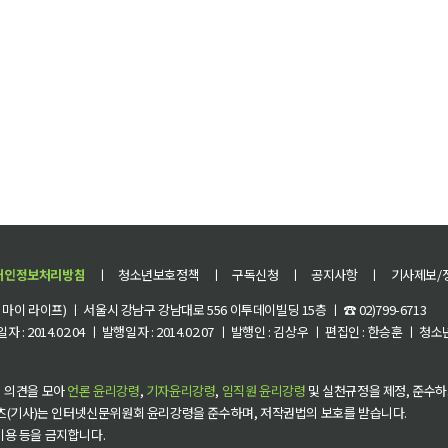
개인정보처리방침
ㅣ
청소년보호정책
ㅣ
구독신청
ㅣ
공지사항
ㅣ
기사제보/
이 라이프) ㅣ 서울시 강남구 강남대로 556 이투데이빌딩 15층 ㅣ ☎ 02)799-6713
 : 2014.02.04 ㅣ 발행일자 : 2014.02.07 ㅣ 발행인 : 김상우 ㅣ 편집인 : 한승훈 ㅣ
 의견을 모아
언론 윤리강령
,
기자윤리강령
,
임직원 윤리강령
및 실천규정을 제정, 준수하
츠(기사)는 인터넷신문위원회 윤리강령을 준수하며, 저작권법의 보호를 받습니다.
 이용 등을 금지합니다.