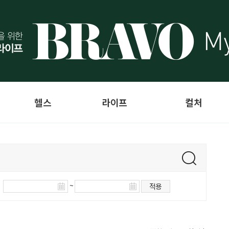
헬스
라이프
컬처
~
적용