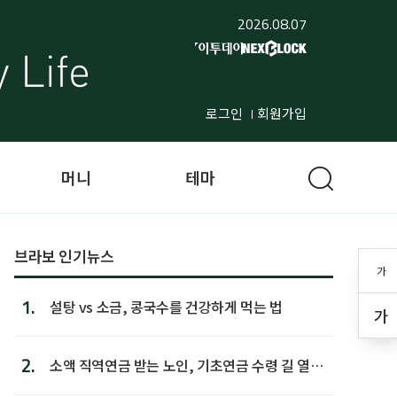
2026.08.07
로그인
회원가입
머니
테마
브라보 인기뉴스
가
1.
설탕 vs 소금, 콩국수를 건강하게 먹는 법
가
2.
소액 직역연금 받는 노인, 기초연금 수령 길 열린
다