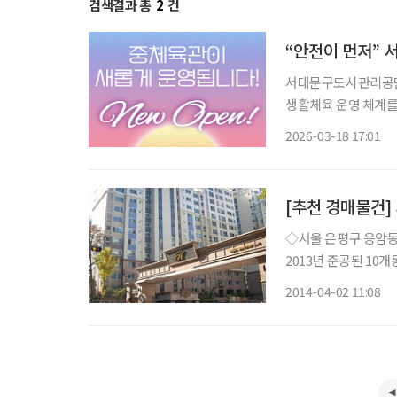
검색결과 총
2
건
“안전이 먼저” 
서대문구도시관리공단
생활체육 운영 체계를 전면 재편한다. 공단은 ‘국민체
휴공간을 활용해 댄스
2026-03-18 17:01
[추천 경매물건]
◇서울 은평구 응암동 
2013년 준공된 10개
에서 도보로 15분 
2014-04-02 11:08
응암초, 연희중, 충암