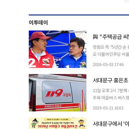
이투데이
정원오 측 "5년간 손 
오 더불어민주당 서울
공급 씨를 말린 주범'
2026-05-03 17:46
동산 지옥을 초래할 조
21일 오후 2시 7
주와 마을버스 버스정
행인 2명 등 총 11
2025-05-21 16:01
화체육회관 일대 12
서대문구에서 ‘