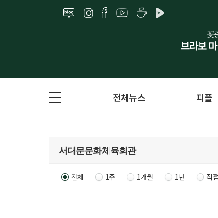
전체뉴스
피플
전체
1주
1개월
1년
직