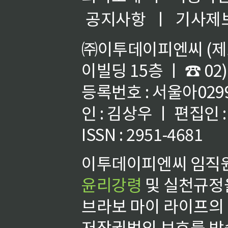
공지사항
ㅣ
기사제
㈜이투데이피엔씨 (제호
이빌딩 15층 ㅣ ☎ 02)
등록번호 : 서울아02992
인 : 김상우 ㅣ 편집인
ISSN : 2951-4681
이투데이피엔씨 임직원
윤리강령
및 실천규정을
브라보 마이 라이프의
저작권법의 보호를 받