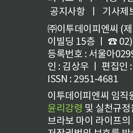
공지사항
ㅣ
기사제
㈜이투데이피엔씨 (제호
이빌딩 15층 ㅣ ☎ 02)
등록번호 : 서울아02992
인 : 김상우 ㅣ 편집인
ISSN : 2951-4681
이투데이피엔씨 임직원
윤리강령
및 실천규정을
브라보 마이 라이프의
저작권법의 보호를 받