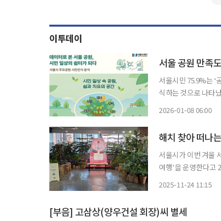
이투데이
서울 공원 만족도
서울시민 75.9%는 
식하는 것으로 나타났다
과 관련한 연관어로 ‘시간
2026-01-08 06:00
재단은 서울 26개 공
해치 찾아 떠나는
서울시가 이번 겨울 서
여행'을 운영한다고 24일 밝혔다. 시는 12월 3일부터 내년
서울식물원, 월드컵공
2025-11-24 11:15
행사
[부음] 고삼상(양우건설 회장)씨 별세