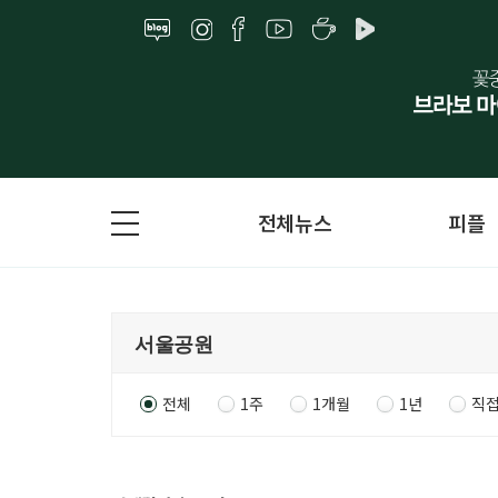
전체뉴스
피플
전체
1주
1개월
1년
직