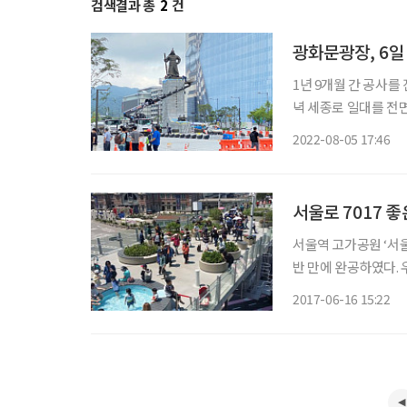
검색결과 총
2
건
광화문광장, 6일 
1년 9개월 간 공사를
녁 세종로 일대를 전면
리나라 역사‧문화의 
2022-08-05 17:46
탄생했다. 총면적 4만
서울로 7017 좋
서울역 고가공원 ‘서울
반 만에 완공하였다.
축하할 일이다. 6월 첫 주말 친구 몇 명과 회현역에서 공원으로 걸었다. 하늘은 맑고 서울타워
2017-06-16 15:22
가 더 높게 보였다.