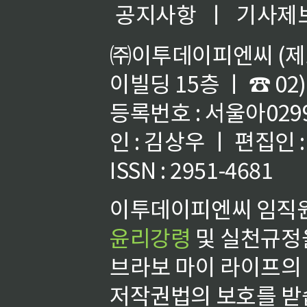
공지사항
ㅣ
기사제
㈜이투데이피엔씨 (제호
이빌딩 15층 ㅣ ☎ 02)
등록번호 : 서울아02992
인 : 김상우 ㅣ 편집인
ISSN : 2951-4681
이투데이피엔씨 임직원
윤리강령
및 실천규정을
브라보 마이 라이프의
저작권법의 보호를 받