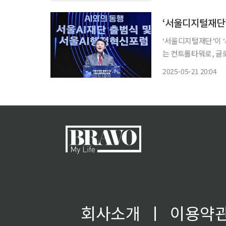
교 국방관리대학원 교
‘서울디지털재단’이 ‘
는 컨트롤타워로, 글로벌 A
의소에서 서울AI재단 
2025-05-21 20:04
심기관이 커짐에 따라
회사소개
ㅣ
이용약