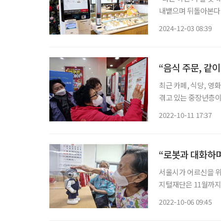
내뱉으며 뒤돌아본다.
순서를 기다리는 줄만 
2024-12-03 08:39
런 광경은 키오스크 
“음식 주문, 같
최근 카페, 식당, 
겪고 있는 중장년층이
중 ‘키오스크를 한 번도 
2022-10-11 17:37
높아질수록 키오스크
“로봇과 대화하며
서울시가 어르신을 위해 
지털재단은 11월까지
서 케어 서비스를 시
2022-10-06 09:45