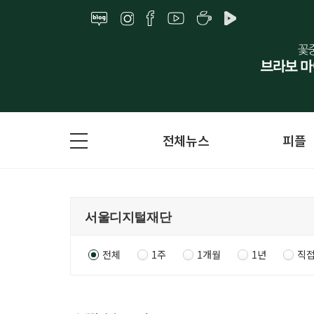
전체뉴스
피플
전체
1주
1개월
1년
직