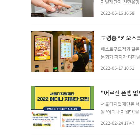
지털재단이 신한은행 영
프데스크 운영을 지원
2022-06-16 16:58
움이 될 만한 내용으로
고령층 “키오스크
패스트푸드점과 같은 
문화가 퍼지자 디지털에 익숙하
민 디지털역량 실태조사
2022-05-17 10:51
준은 100점 만점에 4
"어르신 폰맹 없
서울디지털재단은 서울
될 '어디나 지원단'을
단'의 줄임말이다. 고
2022-02-24 17:47
털재단이 실시해온 디