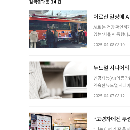
검색결과 총
14
건
어르신 일상에 A
AI로 눈 건강 확인하
있는 ‘서울 AI 동행버스’를 오는 11
어르신의 일상 속 AI
2025-04-08 08:19
는 기관을 방문하여 
뉴노멀 시니어의 
인공지능(AI)의 등장
익숙한 뉴노멀 시니어
돌봄을 넘어 교육·여
2025-04-07 08:12
“고령자에겐 투
“나는 이런 거 잘 못