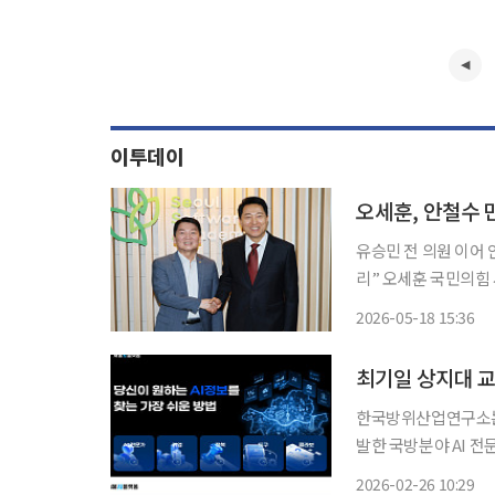
이투데이
유승민 전 의원 이어 
리” 오세훈 국민의힘 서울시장 후보가 18일 서울 영등포구 청년취업사관학교 영등포 캠퍼스
에서 안철수 의원을 만
2026-05-18 15:36
광역급행철도'(GTX)
최기일 상지대 교
한국방위산업연구소는 
발한 국방분야 AI 
재했다고 26일 밝혔다. 국방분야 AI 전략기획 관련 전문가로 선정 등록된 최 교수는 
2026-02-26 10:29