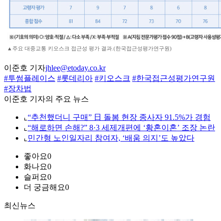
▲주요 대중교통 키오스크 접근성 평가 결과.(한국접근성평가연구원)
이준호 기자
jhlee@etoday.co.kr
#투썸플레이스
#롯데리아
#키오스크
#한국접근성평가연구원
#장차법
이준호 기자의 주요 뉴스
⌞
“추천했더니 구매” 日 돌봄 현장 종사자 91.5%가 경험
⌞
“해로하면 손해?” 8·3 세제개편에 ‘황혼이혼’ 조장 논란
⌞
민간형 노인일자리 참여자, ‘배움 의지’도 높았다
좋아요
0
화나요
0
슬퍼요
0
더 궁금해요
0
최신뉴스