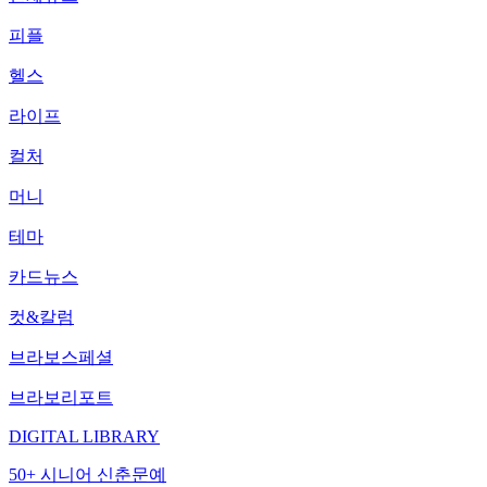
피플
헬스
라이프
컬처
머니
테마
카드뉴스
컷&칼럼
브라보스페셜
브라보리포트
DIGITAL LIBRARY
50+ 시니어 신춘문예