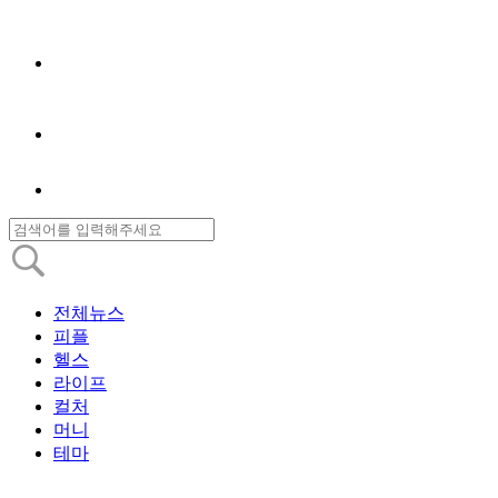
전체뉴스
피플
헬스
라이프
컬처
머니
테마