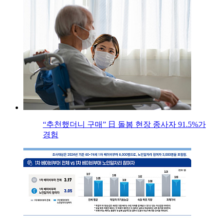
“추천했더니 구매” 日 돌봄 현장 종사자 91.5%가
경험