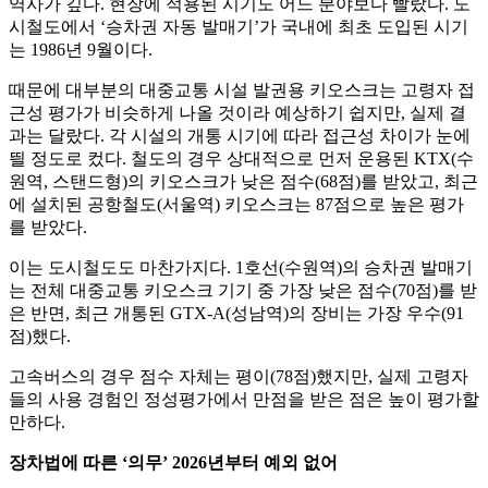
역사가 깊다. 현장에 적용된 시기도 어느 분야보다 빨랐다. 도
시철도에서 ‘승차권 자동 발매기’가 국내에 최초 도입된 시기
는 1986년 9월이다.
때문에 대부분의 대중교통 시설 발권용 키오스크는 고령자 접
근성 평가가 비슷하게 나올 것이라 예상하기 쉽지만, 실제 결
과는 달랐다. 각 시설의 개통 시기에 따라 접근성 차이가 눈에
띌 정도로 컸다. 철도의 경우 상대적으로 먼저 운용된 KTX(수
원역, 스탠드형)의 키오스크가 낮은 점수(68점)를 받았고, 최근
에 설치된 공항철도(서울역) 키오스크는 87점으로 높은 평가
를 받았다.
이는 도시철도도 마찬가지다. 1호선(수원역)의 승차권 발매기
는 전체 대중교통 키오스크 기기 중 가장 낮은 점수(70점)를 받
은 반면, 최근 개통된 GTX-A(성남역)의 장비는 가장 우수(91
점)했다.
고속버스의 경우 점수 자체는 평이(78점)했지만, 실제 고령자
들의 사용 경험인 정성평가에서 만점을 받은 점은 높이 평가할
만하다.
장차법에 따른 ‘의무’ 2026년부터 예외 없어