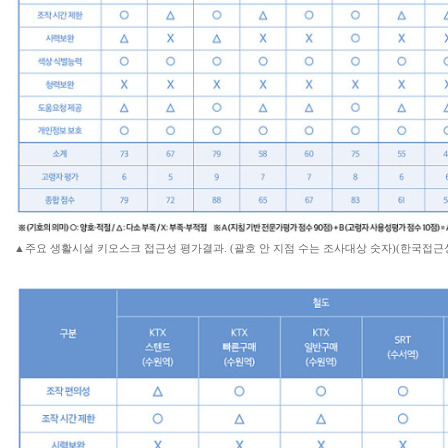
▲주요 생활시설 키오스크 접근성 평가결과. (괄호 안 지점 수는 조사대상 숫자)(한국접