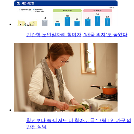
민간형 노인일자리 참여자, ‘배움 의지’도 높았다
청년보다 술·디저트 더 찾아… 日 '고령 1인 가구'의
반전 식탁