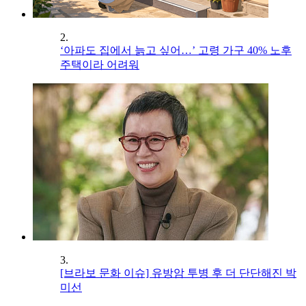
2.
‘아파도 집에서 늙고 싶어…’ 고령 가구 40% 노후
주택이라 어려워
3.
[브라보 문화 이슈] 유방암 투병 후 더 단단해진 박
미선